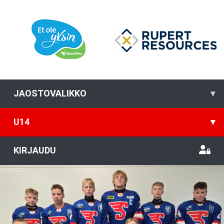
JAOSTOVALIKKO
▾
U14
▾
KIRJAUDU