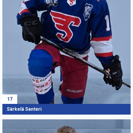
17
Särkelä Santeri