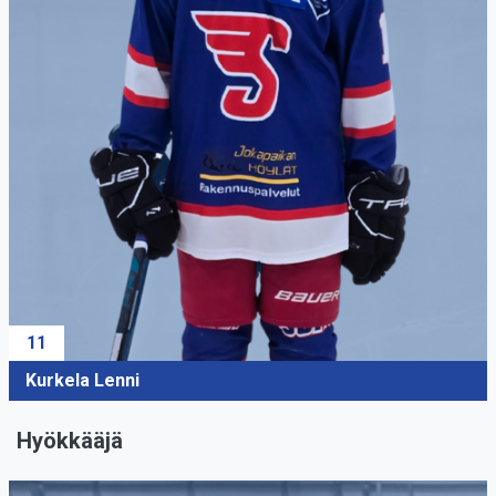
11
Kurkela Lenni
Hyökkääjä