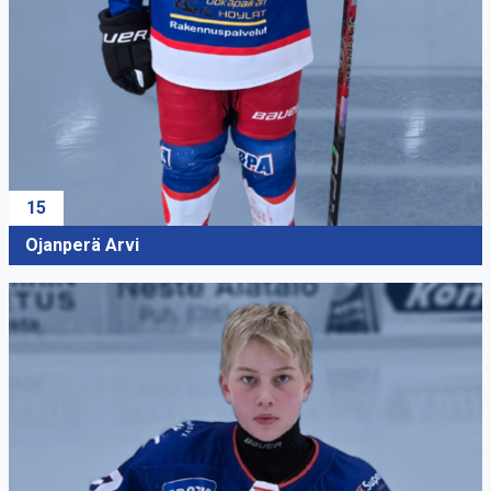
15
Ojanperä Arvi