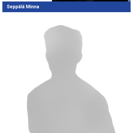
Seppälä Minna