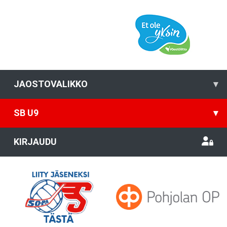
JAOSTOVALIKKO
▾
SB U9
▾
KIRJAUDU