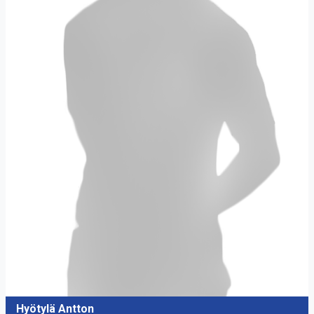
Hyötylä Antton