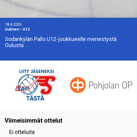
18.4.2026
Uutinen
-
U12
Sodankylän Pallo U12-joukkueelle menestystä
Oulusta
Viimeisimmät ottelut
Ei otteluita