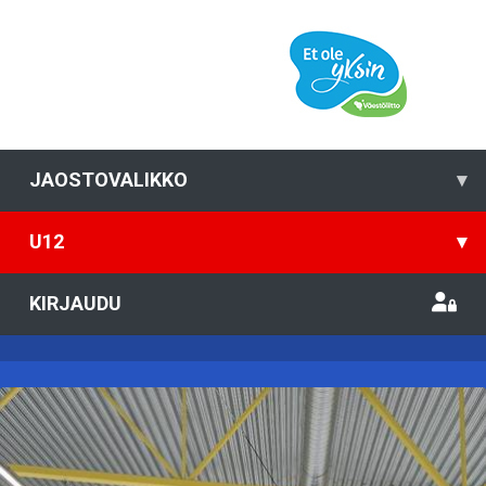
JAOSTOVALIKKO
▾
U12
▾
KIRJAUDU