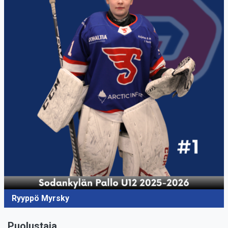
Ryyppö Myrsky
Puolustaja