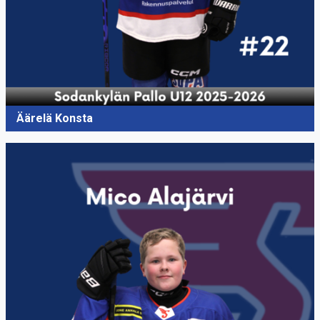
Äärelä Konsta