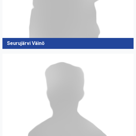
Seurujärvi Väinö