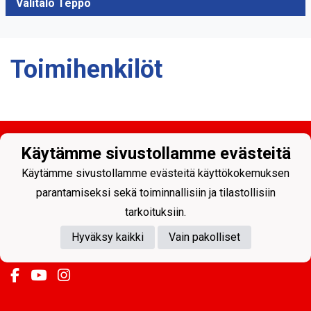
Välitalo Teppo
Toimihenkilöt
Käytämme sivustollamme evästeitä
Käytämme sivustollamme evästeitä käyttökokemuksen
parantamiseksi sekä toiminnallisiin ja tilastollisiin
tarkoituksiin.
Tietosuojaseloste
Hyväksy kaikki
Vain pakolliset
Sodankylän Pallo ry - Nuorissa on tulevaisuus