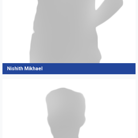
Nishith Mikhael