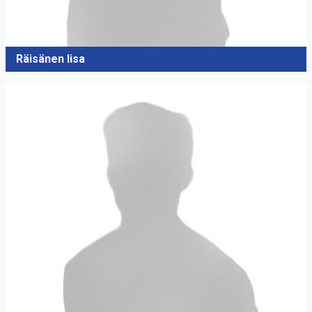
Räisänen Iisa