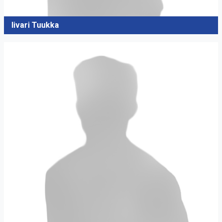
Iivari Tuukka