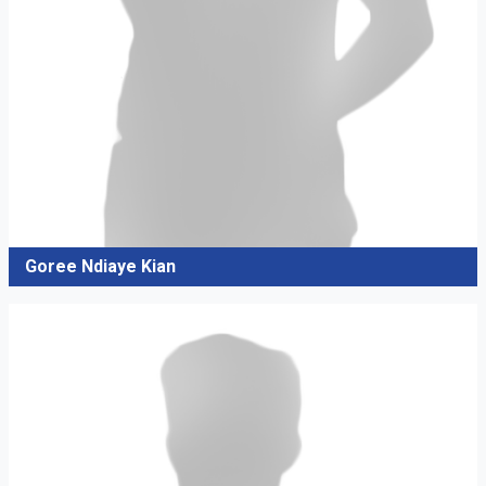
Goree Ndiaye Kian