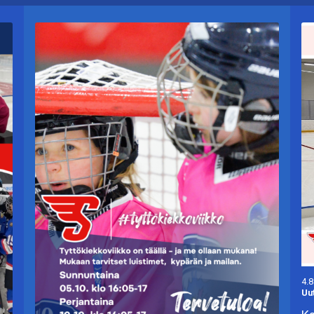
4.8
Uu