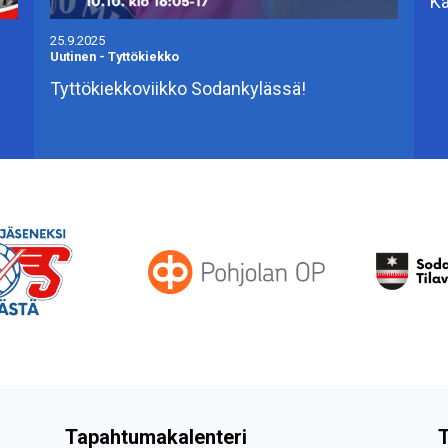
Ka
25.9.2025
Uutinen
-
Tyttökiekko
Tyttökiekkoviikko Sodankylässä!
Tapahtumakalenteri
T