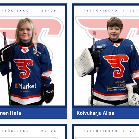
ainen Heta
Koivuharju Alisa