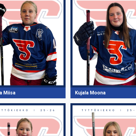
a Miisa
Kujala Moona