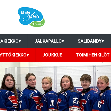
ÄKIEKKO
▾
JALKAPALLO
▾
SALIBANDY
▾
YTTÖKIEKKO
▾
JOUKKUE
TOIMIHENKILÖT