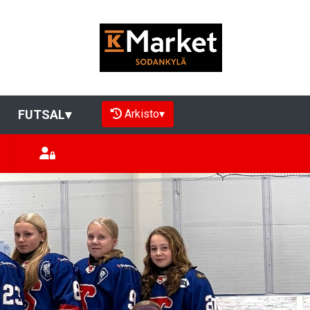
Arkisto
▾
FUTSAL
▾