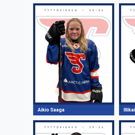
Aikio Saaga
Illik