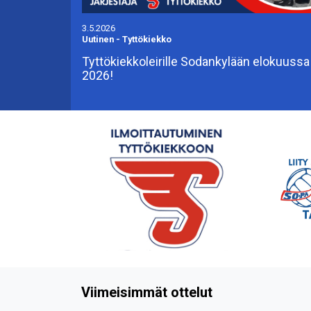
3.5.2026
Uutinen
-
Tyttökiekko
Tyttökiekkoleirille Sodankylään elokuussa
2026!
Viimeisimmät ottelut