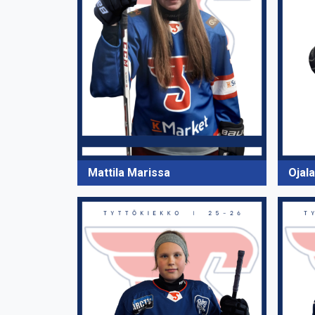
Mattila Marissa
Ojala