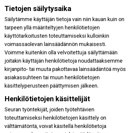
Tietojen säilytysaika
Säilytämme käyttäjän tietoja vain niin kauan kuin on
tarpeen yllä määriteltyjen henkilötietojen
käyttötarkoitusten toteuttamiseksi kulloinkin
voimassaolevan lainsäädännön mukaisesti.
Voimme kuitenkin olla velvoitettuja säilyttämään
joitakin käyttäjän henkilötietoja noudattaaksemme
kirjanpito- tai muuta pakottavaa lainsäädäntöä myös
asiakassuhteen tai muun henkilötietojen
käsittelyperusteen päättymisen jälkeen.
Henkilötietojen käsittelijät
Seuran työntekijät, joiden työtehtävien
toteuttamiseksi henkilötietojen käsittely on
välttämätöntä, voivat käsitellä henkilötietoja