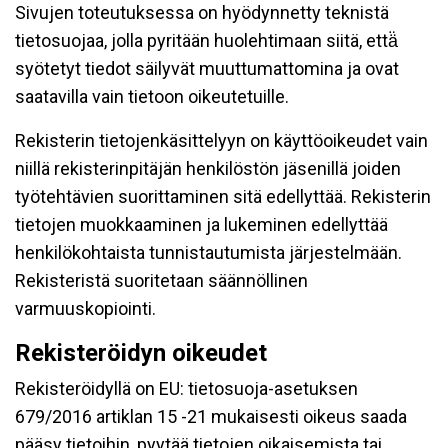
Sivujen toteutuksessa on hyödynnetty teknistä
tietosuojaa, jolla pyritään huolehtimaan siitä, että̈
syötetyt tiedot säilyvät muuttumattomina ja ovat
saatavilla vain tietoon oikeutetuille.
Rekisterin tietojenkäsittelyyn on käyttöoikeudet vain
niillä rekisterinpitäjän henkilöstön jäsenillä joiden
työtehtävien suorittaminen sitä edellyttää. Rekisterin
tietojen muokkaaminen ja lukeminen edellyttää
henkilökohtaista tunnistautumista järjestelmään.
Rekisteristä suoritetaan säännöllinen
varmuuskopiointi.
Rekisteröidyn oikeudet
Rekisteröidyllä on EU: tietosuoja-asetuksen
679/2016 artiklan 15 -21 mukaisesti oikeus saada
pääsy tietoihin, pyytää tietojen oikaisemista tai