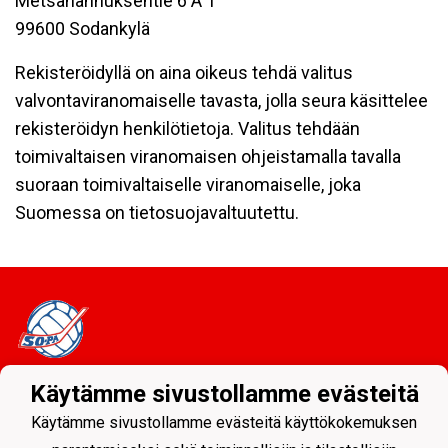
Metsähannuksentie 6 A 1
99600 Sodankylä
Rekisteröidyllä on aina oikeus tehdä valitus
valvontaviranomaiselle tavasta, jolla seura käsittelee
rekisteröidyn henkilötietoja. Valitus tehdään
toimivaltaisen viranomaisen ohjeistamalla tavalla
suoraan toimivaltaiselle viranomaiselle, joka
Suomessa on tietosuojavaltuutettu.
Käytämme sivustollamme evästeitä
Tietosuojaseloste
Käytämme sivustollamme evästeitä käyttökokemuksen
Sodankylän Pallo ry - Nuorissa on tulevaisuus