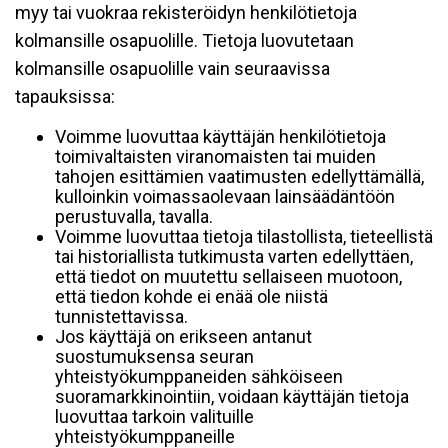
myy tai vuokraa rekisteröidyn henkilötietoja
kolmansille osapuolille. Tietoja luovutetaan
kolmansille osapuolille vain seuraavissa
tapauksissa:
Voimme luovuttaa käyttäjän henkilötietoja
toimivaltaisten viranomaisten tai muiden
tahojen esittämien vaatimusten edellyttämällä,
kulloinkin voimassaolevaan lainsäädäntöön
perustuvalla, tavalla.
Voimme luovuttaa tietoja tilastollista, tieteellistä
tai historiallista tutkimusta varten edellyttäen,
että tiedot on muutettu sellaiseen muotoon,
että tiedon kohde ei enää ole niistä
tunnistettavissa.
Jos käyttäjä on erikseen antanut
suostumuksensa seuran
yhteistyökumppaneiden sähköiseen
suoramarkkinointiin, voidaan käyttäjän tietoja
luovuttaa tarkoin valituille
yhteistyökumppaneille