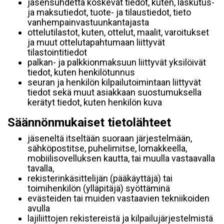
jäsensuhdetta koskevat tiedot, kuten, laskutus-
ja maksutiedot, tuote- ja tilaustiedot, tieto
vanhempainvastuunkantajasta
ottelutilastot, kuten, ottelut, maalit, varoitukset
ja muut ottelutapahtumaan liittyvät
tilastointitiedot
palkan- ja palkkionmaksuun liittyvät yksilöivät
tiedot, kuten henkilötunnus
seuran ja henkilön kilpailutoimintaan liittyvät
tiedot sekä muut asiakkaan suostumuksella
kerätyt tiedot, kuten henkilön kuva
Säännönmukaiset tietolähteet
jäseneltä itseltään suoraan järjestelmään,
sähköpostitse, puhelimitse, lomakkeella,
mobiilisovelluksen kautta, tai muulla vastaavalla
tavalla,
rekisterinkäsittelijän (pääkäyttäjä) tai
toimihenkilön (ylläpitäjä) syöttäminä
evästeiden tai muiden vastaavien tekniikoiden
avulla
lajiliittojen rekistereistä ja kilpailujärjestelmistä