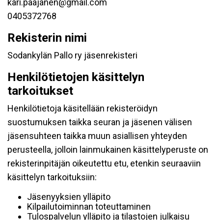
kari.paajanen@gmail.com
0405372768
Rekisterin nimi
Sodankylän Pallo ry jäsenrekisteri
Henkilötietojen käsittelyn
tarkoitukset
Henkilötietoja käsitellään rekisteröidyn
suostumuksen taikka seuran ja jäsenen välisen
jäsensuhteen taikka muun asiallisen yhteyden
perusteella, jolloin lainmukainen käsittelyperuste on
rekisterinpitäjän oikeutettu etu, etenkin seuraaviin
käsittelyn tarkoituksiin:
Jäsenyyksien ylläpito
Kilpailutoiminnan toteuttaminen
Tulospalvelun ylläpito ja tilastojen julkaisu