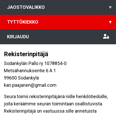
JAOSTOVALIKKO
▾
TYTTÖKIEKKO
▾
KIRJAUDU
Rekisterinpitäjä
Sodankylän Pallo ry 1078854-0
Metsähannuksentie 6 A 1
99600 Sodankylä
kari.paajanen@gmail.com
Seura toimii rekisterinpitäjänä niille henkilötiedoille,
joita keräämme seuran toimintaan osallistuvista.
Rekisterinpitäjä on vastuussa sille annetuista