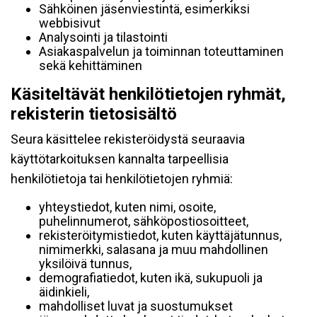
Sähköinen jäsenviestintä, esimerkiksi
webbisivut
Analysointi ja tilastointi
Asiakaspalvelun ja toiminnan toteuttaminen
sekä kehittäminen
Käsiteltävät henkilötietojen ryhmät,
rekisterin tietosisältö
Seura käsittelee rekisteröidystä seuraavia
käyttötarkoituksen kannalta tarpeellisia
henkilötietoja tai henkilötietojen ryhmiä:
yhteystiedot, kuten nimi, osoite,
puhelinnumerot, sähköpostiosoitteet,
rekisteröitymistiedot, kuten käyttäjätunnus,
nimimerkki, salasana ja muu mahdollinen
yksilöivä tunnus,
demografiatiedot, kuten ikä, sukupuoli ja
äidinkieli,
mahdolliset luvat ja suostumukset