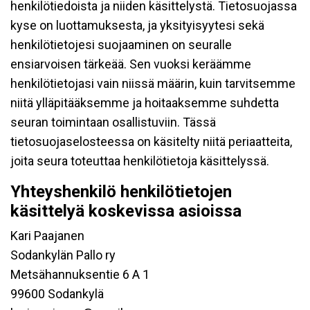
henkilötiedoista ja niiden käsittelystä. Tietosuojassa
kyse on luottamuksesta, ja yksityisyytesi sekä
henkilötietojesi suojaaminen on seuralle
ensiarvoisen tärkeää. Sen vuoksi keräämme
henkilötietojasi vain niissä määrin, kuin tarvitsemme
niitä ylläpitääksemme ja hoitaaksemme suhdetta
seuran toimintaan osallistuviin. Tässä
tietosuojaselosteessa on käsitelty niitä periaatteita,
joita seura toteuttaa henkilötietoja käsittelyssä.
Yhteyshenkilö henkilötietojen
käsittelyä koskevissa asioissa
Kari Paajanen
Sodankylän Pallo ry
Metsähannuksentie 6 A 1
99600 Sodankylä