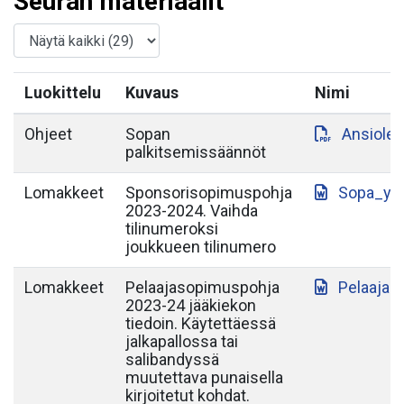
Seuran materiaalit
Luokittelu
Kuvaus
Nimi
Ohjeet
Sopan
Ansiole
palkitsemissäännöt
Lomakkeet
Sponsorisopimuspohja
Sopa_yh
2023-2024. Vaihda
tilinumeroksi
joukkueen tilinumero
Lomakkeet
Pelaajasopimuspohja
Pelaajas
2023-24 jääkiekon
tiedoin. Käytettäessä
jalkapallossa tai
salibandyssä
muutettava punaisella
kirjoitetut kohdat.