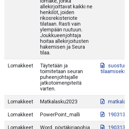
lomake, jonka
allekirjoittavat kaikki ne
henkilöt, joiden
rikosrekisteriote
tilataan. Rasti vain
ylempään ruutuun.
Joukkueenjohtaja
hoitaa allekirjoitusten
hakemisen ja Seura
tilaa.
Lomakkeet
Täytetään ja
suostumu
toimitetaan seuran
tilaamiseksi
puheenjohtajalle
jatkotoimenpiteitä
varten.
Lomakkeet
Matkalasku2023
matkalas
Lomakkeet
PowerPoint_malli
190313-S
Lomakkeet
Word_pöytäkirjapohja
190313-S