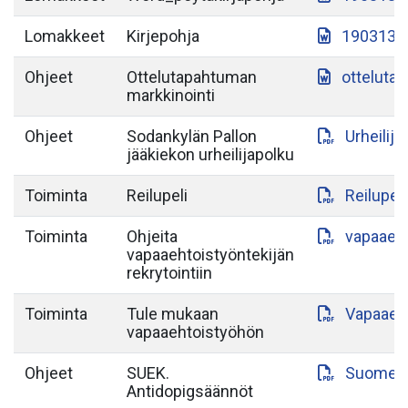
Lomakkeet
Kirjepohja
190313-S
Ohjeet
Ottelutapahtuman
otteluta
markkinointi
Ohjeet
Sodankylän Pallon
Urheilij
jääkiekon urheilijapolku
Toiminta
Reilupeli
Reilupeli
Toiminta
Ohjeita
vapaaeht
vapaaehtoistyöntekijän
rekrytointiin
Toiminta
Tule mukaan
Vapaaeht
vapaaehtoistyöhön
Ohjeet
SUEK.
Suomen-a
Antidopigsäännöt