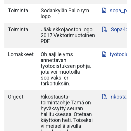
Toiminta
Sodankylän Pallo ry:n
sopa_paa
logo
Toiminta
Jääkiekkojaoston logo
Sopa-lo
2017 Vektorimuotoinen
PDF
Lomakkeet
Ohjaajille yms
työtodis
annettavan
työtodistuksen pohja,
jota voi muotoilla
sopivaksi eri
tarkoituksiin.
Ohjeet
Rikostausta-
rikostau
toimintaohje Tämä on
hyväksytty seuran
hallituksessa. Otetaan
käyttöön heti. Toiseksi
viimeisellä sivulla