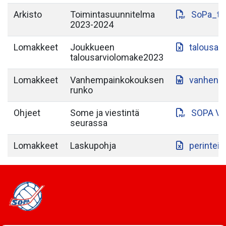
Arkisto
Toimintasuunnitelma
SoPa_to
2023-2024
Lomakkeet
Joukkueen
talousar
talousarviolomake2023
Lomakkeet
Vanhempainkokouksen
vanhenp
runko
Ohjeet
Some ja viestintä
SOPA VI
seurassa
Lomakkeet
Laskupohja
perintein