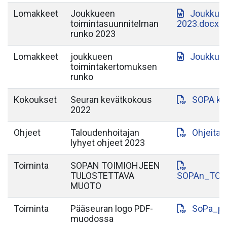
Lomakkeet
Joukkueen
Joukkuee
toimintasuunnitelman
2023.docx
runko 2023
Lomakkeet
joukkueen
Joukkuee
toimintakertomuksen
runko
Kokoukset
Seuran kevätkokous
SOPA ke
2022
Ohjeet
Taloudenhoitajan
Ohjeita_
lyhyet ohjeet 2023
Toiminta
SOPAN TOIMIOHJEEN
TULOSTETTAVA
SOPAn_TOI
MUOTO
Toiminta
Pääseuran logo PDF-
SoPa_pa
muodossa