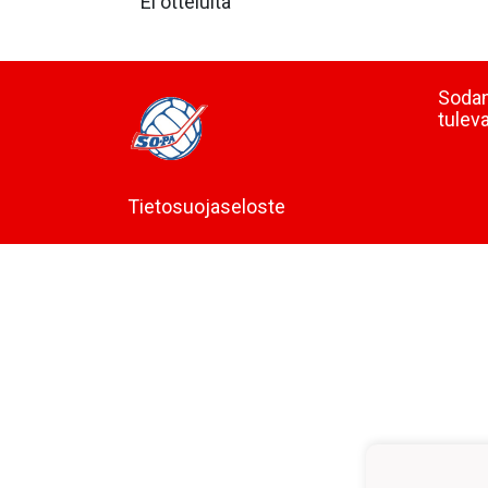
Ei otteluita
Sodan
tulev
Tietosuojaseloste