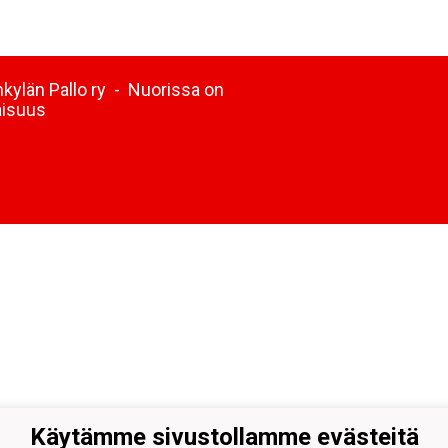
kylän Pallo ry - Nuorissa on
aisuus
Käytämme sivustollamme evästeitä