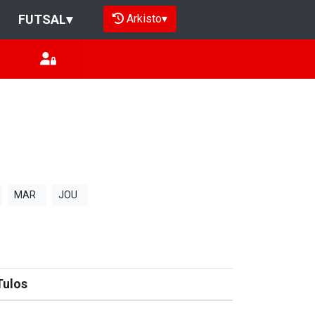
Arkisto
▾
FUTSAL
▾
MAR
JOU
Tulos