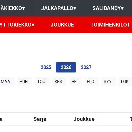
ÄKIEKKO
▾
JALKAPALLO
▾
SALIBANDY
▾
YTTÖKIEKKO
▾
JOUKKUE
TOIMIHENKILÖT
2025
2026
2027
MAA
HUH
TOU
KES
HEI
ELO
SYY
LOK
a
Sarja
Joukkue