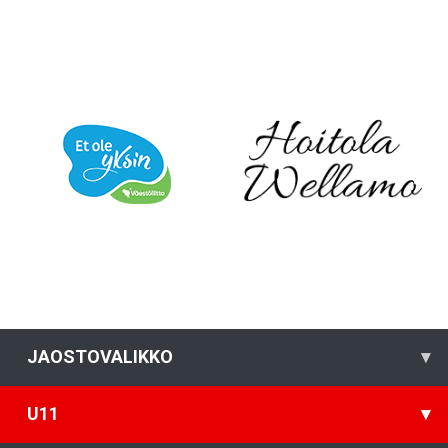
JAOSTOVALIKKO
▾
U11
▾