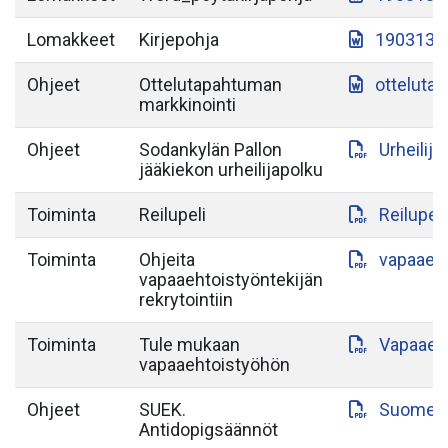
Lomakkeet
Kirjepohja
190313-S
Ohjeet
Ottelutapahtuman
otteluta
markkinointi
Ohjeet
Sodankylän Pallon
Urheilij
jääkiekon urheilijapolku
Toiminta
Reilupeli
Reilupeli
Toiminta
Ohjeita
vapaaeht
vapaaehtoistyöntekijän
rekrytointiin
Toiminta
Tule mukaan
Vapaaeht
vapaaehtoistyöhön
Ohjeet
SUEK.
Suomen-a
Antidopigsäännöt