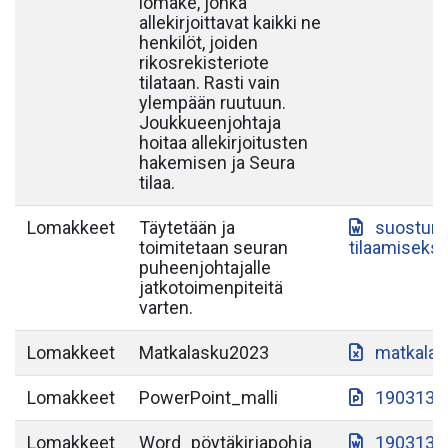
lomake, jonka
allekirjoittavat kaikki ne
henkilöt, joiden
rikosrekisteriote
tilataan. Rasti vain
ylempään ruutuun.
Joukkueenjohtaja
hoitaa allekirjoitusten
hakemisen ja Seura
tilaa.
Lomakkeet
Täytetään ja
suostumu
toimitetaan seuran
tilaamiseksi
puheenjohtajalle
jatkotoimenpiteitä
varten.
Lomakkeet
Matkalasku2023
matkalas
Lomakkeet
PowerPoint_malli
190313-S
Lomakkeet
Word_pöytäkirjapohja
190313-S