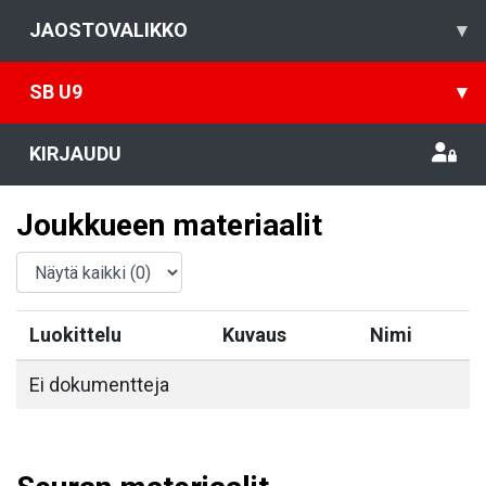
JAOSTOVALIKKO
▾
SB U9
▾
KIRJAUDU
Joukkueen materiaalit
Luokittelu
Kuvaus
Nimi
Ei dokumentteja