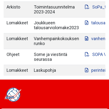
Arkisto
Toimintasuunnitelma
SoPa_to
2023-2024
Lomakkeet
Joukkueen
talousar
talousarviolomake2023
Lomakkeet
Vanhempainkokouksen
vanhenp
runko
Ohjeet
Some ja viestintä
SOPA VI
seurassa
Lomakkeet
Laskupohja
perintein