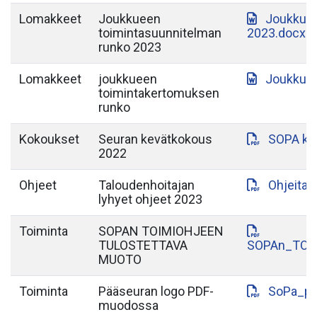
Lomakkeet
Joukkueen
Joukkuee
toimintasuunnitelman
2023.docx
runko 2023
Lomakkeet
joukkueen
Joukkuee
toimintakertomuksen
runko
Kokoukset
Seuran kevätkokous
SOPA ke
2022
Ohjeet
Taloudenhoitajan
Ohjeita_
lyhyet ohjeet 2023
Toiminta
SOPAN TOIMIOHJEEN
TULOSTETTAVA
SOPAn_TOI
MUOTO
Toiminta
Pääseuran logo PDF-
SoPa_pa
muodossa