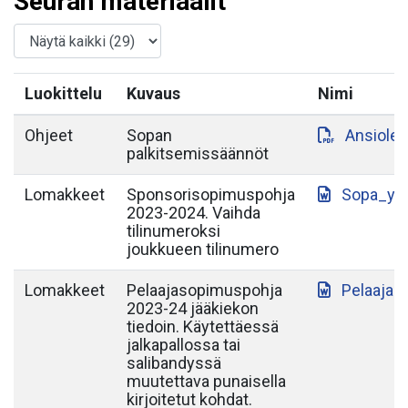
Seuran materiaalit
Luokittelu
Kuvaus
Nimi
Ohjeet
Sopan
Ansiole
palkitsemissäännöt
Lomakkeet
Sponsorisopimuspohja
Sopa_yh
2023-2024. Vaihda
tilinumeroksi
joukkueen tilinumero
Lomakkeet
Pelaajasopimuspohja
Pelaajas
2023-24 jääkiekon
tiedoin. Käytettäessä
jalkapallossa tai
salibandyssä
muutettava punaisella
kirjoitetut kohdat.