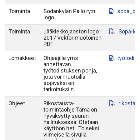
Toiminta
Sodankylän Pallo ry:n
sopa_paa
logo
Toiminta
Jääkiekkojaoston logo
Sopa-lo
2017 Vektorimuotoinen
PDF
Lomakkeet
Ohjaajille yms
työtodis
annettavan
työtodistuksen pohja,
jota voi muotoilla
sopivaksi eri
tarkoituksiin.
Ohjeet
Rikostausta-
rikostau
toimintaohje Tämä on
hyväksytty seuran
hallituksessa. Otetaan
käyttöön heti. Toiseksi
viimeisellä sivulla