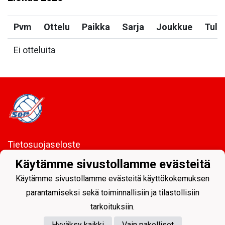
Pvm
Ottelu
Paikka
Sarja
Joukkue
Tulo
Ei otteluita
Tietosuojaseloste
Käytämme sivustollamme evästeitä
Sodankylän Pallo ry - Nuorissa on tulevaisuus
Käytämme sivustollamme evästeitä käyttökokemuksen
parantamiseksi sekä toiminnallisiin ja tilastollisiin
tarkoituksiin.
Hyväksy kaikki
Vain pakolliset