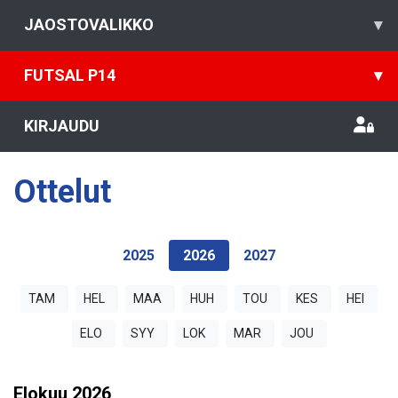
JAOSTOVALIKKO
▾
FUTSAL P14
▾
KIRJAUDU
Ottelut
2025
2026
2027
TAM
HEL
MAA
HUH
TOU
KES
HEI
ELO
SYY
LOK
MAR
JOU
Elokuu
2026