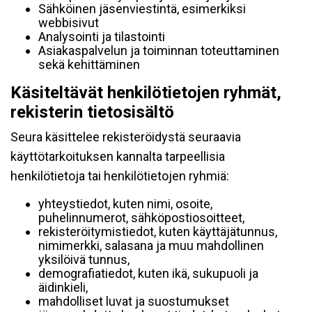
Sähköinen jäsenviestintä, esimerkiksi
webbisivut
Analysointi ja tilastointi
Asiakaspalvelun ja toiminnan toteuttaminen
sekä kehittäminen
Käsiteltävät henkilötietojen ryhmät,
rekisterin tietosisältö
Seura käsittelee rekisteröidystä seuraavia
käyttötarkoituksen kannalta tarpeellisia
henkilötietoja tai henkilötietojen ryhmiä:
yhteystiedot, kuten nimi, osoite,
puhelinnumerot, sähköpostiosoitteet,
rekisteröitymistiedot, kuten käyttäjätunnus,
nimimerkki, salasana ja muu mahdollinen
yksilöivä tunnus,
demografiatiedot, kuten ikä, sukupuoli ja
äidinkieli,
mahdolliset luvat ja suostumukset