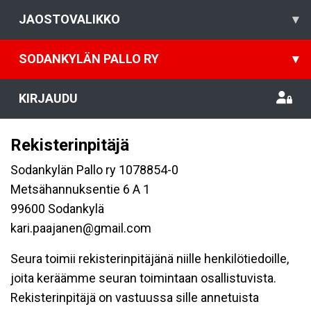
JAOSTOVALIKKO
▾
SODANKYLÄN PALLO RY
▾
KIRJAUDU
Rekisterinpitäjä
Sodankylän Pallo ry 1078854-0
Metsähannuksentie 6 A 1
99600 Sodankylä
kari.paajanen@gmail.com
Seura toimii rekisterinpitäjänä niille henkilötiedoille,
joita keräämme seuran toimintaan osallistuvista.
Rekisterinpitäjä on vastuussa sille annetuista