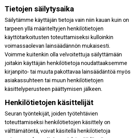
Tietojen säilytysaika
Säilytämme käyttäjän tietoja vain niin kauan kuin on
tarpeen yllä määriteltyjen henkilötietojen
käyttötarkoitusten toteuttamiseksi kulloinkin
voimassaolevan lainsäädännön mukaisesti.
Voimme kuitenkin olla velvoitettuja säilyttämään
joitakin käyttäjän henkilötietoja noudattaaksemme
kirjanpito- tai muuta pakottavaa lainsäädäntöä myös
asiakassuhteen tai muun henkilötietojen
käsittelyperusteen päättymisen jälkeen.
Henkilötietojen käsittelijät
Seuran työntekijät, joiden työtehtävien
toteuttamiseksi henkilötietojen käsittely on
välttämätöntä, voivat käsitellä henkilötietoja