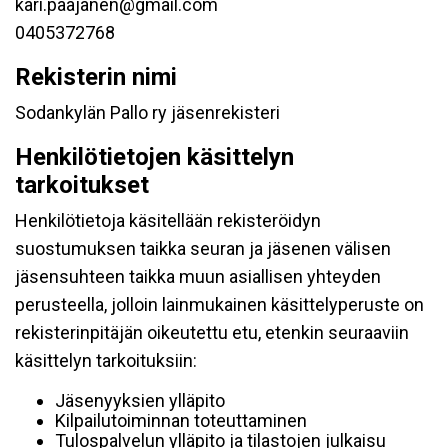
kari.paajanen@gmail.com
0405372768
Rekisterin nimi
Sodankylän Pallo ry jäsenrekisteri
Henkilötietojen käsittelyn
tarkoitukset
Henkilötietoja käsitellään rekisteröidyn
suostumuksen taikka seuran ja jäsenen välisen
jäsensuhteen taikka muun asiallisen yhteyden
perusteella, jolloin lainmukainen käsittelyperuste on
rekisterinpitäjän oikeutettu etu, etenkin seuraaviin
käsittelyn tarkoituksiin:
Jäsenyyksien ylläpito
Kilpailutoiminnan toteuttaminen
Tulospalvelun ylläpito ja tilastojen julkaisu