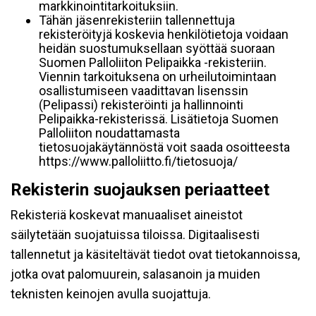
markkinointitarkoituksiin.
Tähän jäsenrekisteriin tallennettuja
rekisteröityjä koskevia henkilötietoja voidaan
heidän suostumuksellaan syöttää suoraan
Suomen Palloliiton Pelipaikka -rekisteriin.
Viennin tarkoituksena on urheilutoimintaan
osallistumiseen vaadittavan lisenssin
(Pelipassi) rekisteröinti ja hallinnointi
Pelipaikka-rekisterissä. Lisätietoja Suomen
Palloliiton noudattamasta
tietosuojakäytännöstä voit saada osoitteesta
https://www.palloliitto.fi/tietosuoja/
Rekisterin suojauksen periaatteet
Rekisteriä koskevat manuaaliset aineistot
säilytetään suojatuissa tiloissa. Digitaalisesti
tallennetut ja käsiteltävät tiedot ovat tietokannoissa,
jotka ovat palomuurein, salasanoin ja muiden
teknisten keinojen avulla suojattuja.