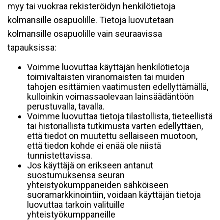
myy tai vuokraa rekisteröidyn henkilötietoja
kolmansille osapuolille. Tietoja luovutetaan
kolmansille osapuolille vain seuraavissa
tapauksissa:
Voimme luovuttaa käyttäjän henkilötietoja
toimivaltaisten viranomaisten tai muiden
tahojen esittämien vaatimusten edellyttämällä,
kulloinkin voimassaolevaan lainsäädäntöön
perustuvalla, tavalla.
Voimme luovuttaa tietoja tilastollista, tieteellistä
tai historiallista tutkimusta varten edellyttäen,
että tiedot on muutettu sellaiseen muotoon,
että tiedon kohde ei enää ole niistä
tunnistettavissa.
Jos käyttäjä on erikseen antanut
suostumuksensa seuran
yhteistyökumppaneiden sähköiseen
suoramarkkinointiin, voidaan käyttäjän tietoja
luovuttaa tarkoin valituille
yhteistyökumppaneille