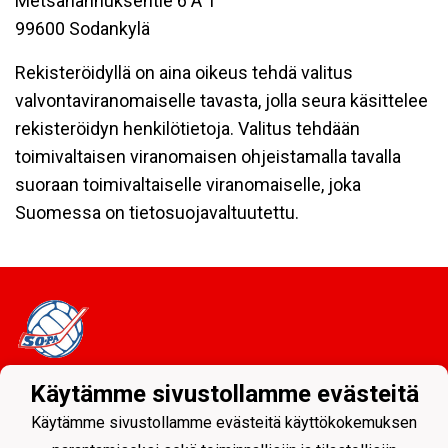
Metsähannuksentie 6 A 1
99600 Sodankylä
Rekisteröidyllä on aina oikeus tehdä valitus
valvontaviranomaiselle tavasta, jolla seura käsittelee
rekisteröidyn henkilötietoja. Valitus tehdään
toimivaltaisen viranomaisen ohjeistamalla tavalla
suoraan toimivaltaiselle viranomaiselle, joka
Suomessa on tietosuojavaltuutettu.
Käytämme sivustollamme evästeitä
Tietosuojaseloste
Käytämme sivustollamme evästeitä käyttökokemuksen
Sodankylän Pallo ry - Nuorissa on tulevaisuus