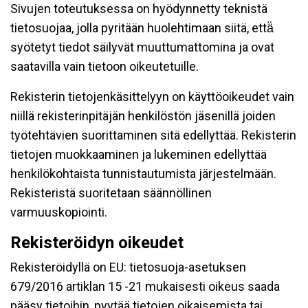
Sivujen toteutuksessa on hyödynnetty teknistä
tietosuojaa, jolla pyritään huolehtimaan siitä, että̈
syötetyt tiedot säilyvät muuttumattomina ja ovat
saatavilla vain tietoon oikeutetuille.
Rekisterin tietojenkäsittelyyn on käyttöoikeudet vain
niillä rekisterinpitäjän henkilöstön jäsenillä joiden
työtehtävien suorittaminen sitä edellyttää. Rekisterin
tietojen muokkaaminen ja lukeminen edellyttää
henkilökohtaista tunnistautumista järjestelmään.
Rekisteristä suoritetaan säännöllinen
varmuuskopiointi.
Rekisteröidyn oikeudet
Rekisteröidyllä on EU: tietosuoja-asetuksen
679/2016 artiklan 15 -21 mukaisesti oikeus saada
pääsy tietoihin, pyytää tietojen oikaisemista tai