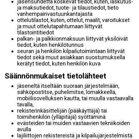
jäsensuhdetta koskevat tiedot, kuten, laskutus-
ja maksutiedot, tuote- ja tilaustiedot, tieto
vanhempainvastuunkantajasta
ottelutilastot, kuten, ottelut, maalit, varoitukset
ja muut ottelutapahtumaan liittyvät
tilastointitiedot
palkan- ja palkkionmaksuun liittyvät yksilöivät
tiedot, kuten henkilötunnus
seuran ja henkilön kilpailutoimintaan liittyvät
tiedot sekä muut asiakkaan suostumuksella
kerätyt tiedot, kuten henkilön kuva
Säännönmukaiset tietolähteet
jäseneltä itseltään suoraan järjestelmään,
sähköpostitse, puhelimitse, lomakkeella,
mobiilisovelluksen kautta, tai muulla vastaavalla
tavalla,
rekisterinkäsittelijän (pääkäyttäjä) tai
toimihenkilön (ylläpitäjä) syöttäminä
evästeiden tai muiden vastaavien tekniikoiden
avulla
lajiliittojen rekistereistä ja kilpailujärjestelmistä