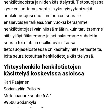
henkilötiedoista ja niiden käsittelystä. Tietosuojassa
kyse on luottamuksesta, ja yksityisyytesi sekä
henkilötietojesi suojaaminen on seuralle
ensiarvoisen tärkeää. Sen vuoksi keräämme
henkilötietojasi vain niissä määrin, kuin tarvitsemme
niitä ylläpitääksemme ja hoitaaksemme suhdetta
seuran toimintaan osallistuviin. Tässä
tietosuojaselosteessa on käsitelty niitä periaatteita,
joita seura toteuttaa henkilötietoja käsittelyssä.
Yhteyshenkilö henkilötietojen
käsittelyä koskevissa asioissa
Kari Paajanen
Sodankylän Pallo ry
Metsähannuksentie 6 A 1
99600 Sodankylä