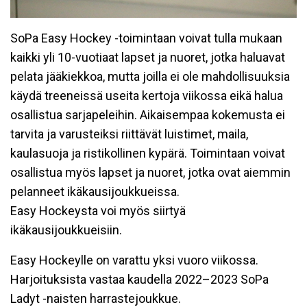
SoPa Easy Hockey -toimintaan voivat tulla mukaan
kaikki yli 10-vuotiaat lapset ja nuoret, jotka haluavat
pelata jääkiekkoa, mutta joilla ei ole mahdollisuuksia
käydä treeneissä useita kertoja viikossa eikä halua
osallistua sarjapeleihin. Aikaisempaa kokemusta ei
tarvita ja varusteiksi riittävät luistimet, maila,
kaulasuoja ja ristikollinen kypärä. Toimintaan voivat
osallistua myös lapset ja nuoret, jotka ovat aiemmin
pelanneet ikäkausijoukkueissa.
Easy Hockeysta voi myös siirtyä
ikäkausijoukkueisiin.
Easy Hockeylle on varattu yksi vuoro viikossa.
Harjoituksista vastaa kaudella 2022–2023 SoPa
Ladyt -naisten harrastejoukkue.