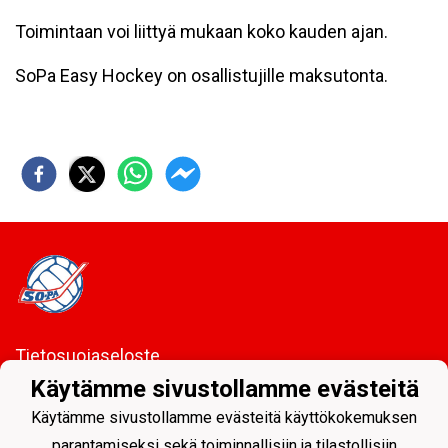
Toimintaan voi liittyä mukaan koko kauden ajan.
SoPa Easy Hockey on osallistujille maksutonta.
Tietosuojaseloste
Käytämme sivustollamme evästeitä
Sodankylän Pallo ry - Nuorissa on tulevaisuus
Käytämme sivustollamme evästeitä käyttökokemuksen
parantamiseksi sekä toiminnallisiin ja tilastollisiin