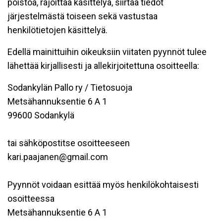
poistoa, rajoittaa käsittelyä, siirtää tiedot
järjestelmästä toiseen sekä vastustaa
henkilötietojen käsittelyä.
Edellä mainittuihin oikeuksiin viitaten pyynnöt tulee
lähettää kirjallisesti ja allekirjoitettuna osoitteella:
Sodankylän Pallo ry / Tietosuoja
Metsähannuksentie 6 A 1
99600 Sodankylä
tai sähköpostitse osoitteeseen
kari.paajanen@gmail.com
Pyynnöt voidaan esittää myös henkilökohtaisesti
osoitteessa
Metsähannuksentie 6 A 1