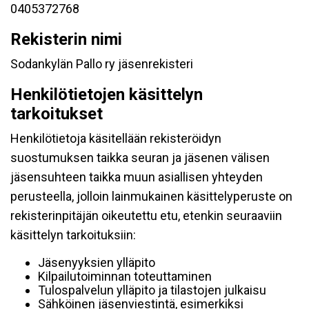
0405372768
Rekisterin nimi
Sodankylän Pallo ry jäsenrekisteri
Henkilötietojen käsittelyn
tarkoitukset
Henkilötietoja käsitellään rekisteröidyn
suostumuksen taikka seuran ja jäsenen välisen
jäsensuhteen taikka muun asiallisen yhteyden
perusteella, jolloin lainmukainen käsittelyperuste on
rekisterinpitäjän oikeutettu etu, etenkin seuraaviin
käsittelyn tarkoituksiin:
Jäsenyyksien ylläpito
Kilpailutoiminnan toteuttaminen
Tulospalvelun ylläpito ja tilastojen julkaisu
Sähköinen jäsenviestintä, esimerkiksi