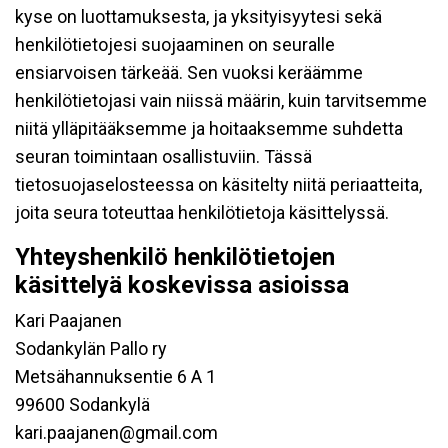
kyse on luottamuksesta, ja yksityisyytesi sekä
henkilötietojesi suojaaminen on seuralle
ensiarvoisen tärkeää. Sen vuoksi keräämme
henkilötietojasi vain niissä määrin, kuin tarvitsemme
niitä ylläpitääksemme ja hoitaaksemme suhdetta
seuran toimintaan osallistuviin. Tässä
tietosuojaselosteessa on käsitelty niitä periaatteita,
joita seura toteuttaa henkilötietoja käsittelyssä.
Yhteyshenkilö henkilötietojen
käsittelyä koskevissa asioissa
Kari Paajanen
Sodankylän Pallo ry
Metsähannuksentie 6 A 1
99600 Sodankylä
kari.paajanen@gmail.com