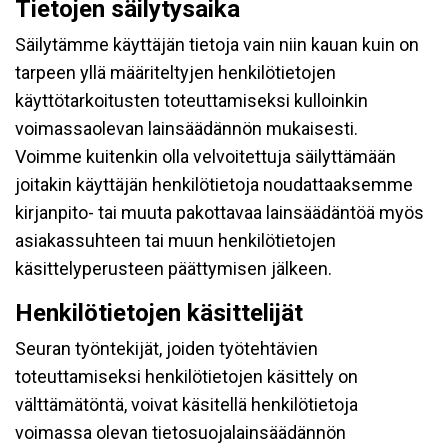
Tietojen säilytysaika
Säilytämme käyttäjän tietoja vain niin kauan kuin on
tarpeen yllä määriteltyjen henkilötietojen
käyttötarkoitusten toteuttamiseksi kulloinkin
voimassaolevan lainsäädännön mukaisesti.
Voimme kuitenkin olla velvoitettuja säilyttämään
joitakin käyttäjän henkilötietoja noudattaaksemme
kirjanpito- tai muuta pakottavaa lainsäädäntöä myös
asiakassuhteen tai muun henkilötietojen
käsittelyperusteen päättymisen jälkeen.
Henkilötietojen käsittelijät
Seuran työntekijät, joiden työtehtävien
toteuttamiseksi henkilötietojen käsittely on
välttämätöntä, voivat käsitellä henkilötietoja
voimassa olevan tietosuojalainsäädännön