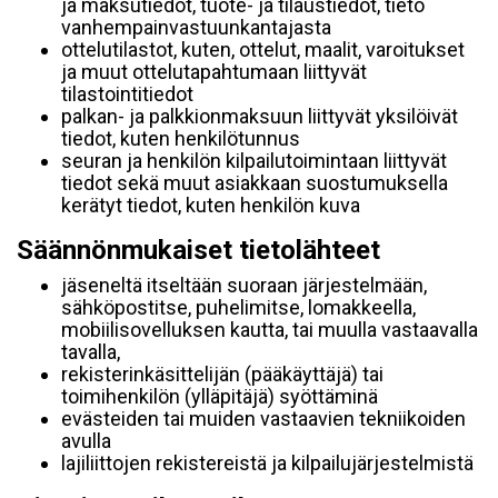
ja maksutiedot, tuote- ja tilaustiedot, tieto
vanhempainvastuunkantajasta
ottelutilastot, kuten, ottelut, maalit, varoitukset
ja muut ottelutapahtumaan liittyvät
tilastointitiedot
palkan- ja palkkionmaksuun liittyvät yksilöivät
tiedot, kuten henkilötunnus
seuran ja henkilön kilpailutoimintaan liittyvät
tiedot sekä muut asiakkaan suostumuksella
kerätyt tiedot, kuten henkilön kuva
Säännönmukaiset tietolähteet
jäseneltä itseltään suoraan järjestelmään,
sähköpostitse, puhelimitse, lomakkeella,
mobiilisovelluksen kautta, tai muulla vastaavalla
tavalla,
rekisterinkäsittelijän (pääkäyttäjä) tai
toimihenkilön (ylläpitäjä) syöttäminä
evästeiden tai muiden vastaavien tekniikoiden
avulla
lajiliittojen rekistereistä ja kilpailujärjestelmistä