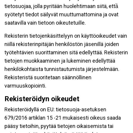
tietosuojaa, jolla pyritään huolehtimaan siitä, että̈
syötetyt tiedot säilyvät muuttumattomina ja ovat
saatavilla vain tietoon oikeutetuille.
Rekisterin tietojenkäsittelyyn on käyttöoikeudet vain
niillä rekisterinpitäjän henkilöstön jäsenillä joiden
työtehtävien suorittaminen sitä edellyttää. Rekisterin
tietojen muokkaaminen ja lukeminen edellyttää
henkilökohtaista tunnistautumista järjestelmään.
Rekisteristä suoritetaan säännöllinen
varmuuskopiointi.
Rekisteröidyn oikeudet
Rekisteröidyllä on EU: tietosuoja-asetuksen
679/2016 artiklan 15 -21 mukaisesti oikeus saada
pääsy tietoihin, pyytää tietojen oikaisemista tai