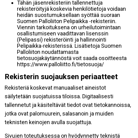
Tähän jäsenrekisteriin tallennettuja
rekisteröityjä koskevia henkilötietoja voidaan
heidän suostumuksellaan syöttää suoraan
Suomen Palloliiton Pelipaikka -rekisteriin.
Viennin tarkoituksena on urheilutoimintaan
osallistumiseen vaadittavan lisenssin
(Pelipassi) rekisteröinti ja hallinnointi
Pelipaikka-rekisterissä. Lisätietoja Suomen
Palloliiton noudattamasta
tietosuojakäytännöstä voit saada osoitteesta
https://www.palloliitto.fi/tietosuoja/
Rekisterin suojauksen periaatteet
Rekisteriä koskevat manuaaliset aineistot
säilytetään suojatuissa tiloissa. Digitaalisesti
tallennetut ja käsiteltävät tiedot ovat tietokannoissa,
jotka ovat palomuurein, salasanoin ja muiden
teknisten keinojen avulla suojattuja.
Sivujen toteutuksessa on hyödynnetty teknistä