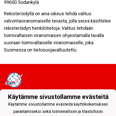
99600 Sodankylä
Rekisteröidyllä on aina oikeus tehdä valitus
valvontaviranomaiselle tavasta, jolla seura käsittelee
rekisteröidyn henkilötietoja. Valitus tehdään
toimivaltaisen viranomaisen ohjeistamalla tavalla
suoraan toimivaltaiselle viranomaiselle, joka
Suomessa on tietosuojavaltuutettu.
Käytämme sivustollamme evästeitä
Tietosuojaseloste
Käytämme sivustollamme evästeitä käyttökokemuksen
Sodankylän Pallo ry - Nuorissa on tulevaisuus
parantamiseksi sekä toiminnallisiin ja tilastollisiin