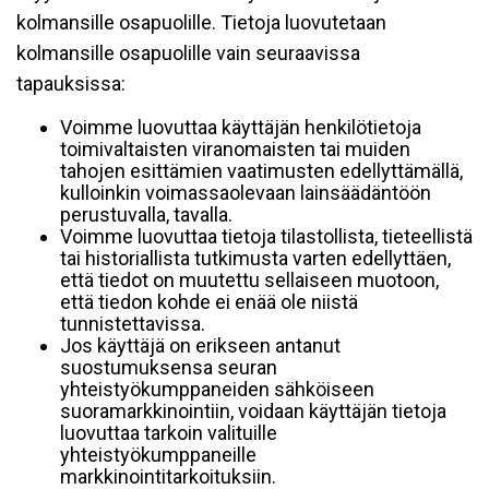
kolmansille osapuolille. Tietoja luovutetaan
kolmansille osapuolille vain seuraavissa
tapauksissa:
Voimme luovuttaa käyttäjän henkilötietoja
toimivaltaisten viranomaisten tai muiden
tahojen esittämien vaatimusten edellyttämällä,
kulloinkin voimassaolevaan lainsäädäntöön
perustuvalla, tavalla.
Voimme luovuttaa tietoja tilastollista, tieteellistä
tai historiallista tutkimusta varten edellyttäen,
että tiedot on muutettu sellaiseen muotoon,
että tiedon kohde ei enää ole niistä
tunnistettavissa.
Jos käyttäjä on erikseen antanut
suostumuksensa seuran
yhteistyökumppaneiden sähköiseen
suoramarkkinointiin, voidaan käyttäjän tietoja
luovuttaa tarkoin valituille
yhteistyökumppaneille
markkinointitarkoituksiin.