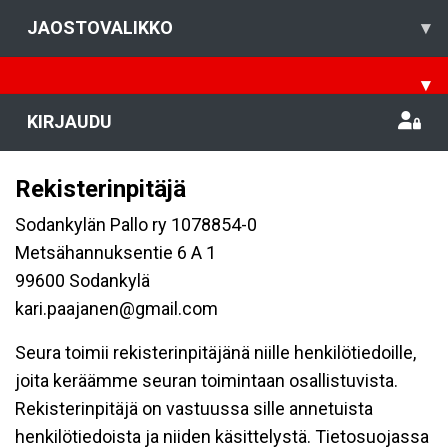
JAOSTOVALIKKO
▾
▾
KIRJAUDU
Rekisterinpitäjä
Sodankylän Pallo ry 1078854-0
Metsähannuksentie 6 A 1
99600 Sodankylä
kari.paajanen@gmail.com
Seura toimii rekisterinpitäjänä niille henkilötiedoille,
joita keräämme seuran toimintaan osallistuvista.
Rekisterinpitäjä on vastuussa sille annetuista
henkilötiedoista ja niiden käsittelystä. Tietosuojassa