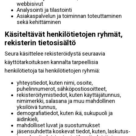
webbisivut
Analysointi ja tilastointi
Asiakaspalvelun ja toiminnan toteuttaminen
sekä kehittäminen
Käsiteltävät henkilötietojen ryhmät,
rekisterin tietosisältö
Seura käsittelee rekisteröidystä seuraavia
käyttötarkoituksen kannalta tarpeellisia
henkilötietoja tai henkilötietojen ryhmiä:
yhteystiedot, kuten nimi, osoite,
puhelinnumerot, sähköpostiosoitteet,
rekisteröitymistiedot, kuten käyttäjätunnus,
nimimerkki, salasana ja muu mahdollinen
yksilöivä tunnus,
demografiatiedot, kuten ikä, sukupuoli ja
äidinkieli,
mahdolliset luvat ja suostumukset
jäsensuhdetta koskevat tiedot, kuten, laskutus-