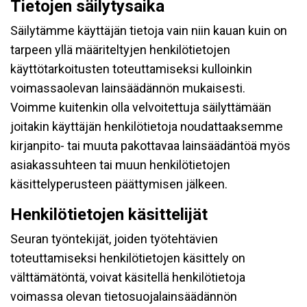
Tietojen säilytysaika
Säilytämme käyttäjän tietoja vain niin kauan kuin on
tarpeen yllä määriteltyjen henkilötietojen
käyttötarkoitusten toteuttamiseksi kulloinkin
voimassaolevan lainsäädännön mukaisesti.
Voimme kuitenkin olla velvoitettuja säilyttämään
joitakin käyttäjän henkilötietoja noudattaaksemme
kirjanpito- tai muuta pakottavaa lainsäädäntöä myös
asiakassuhteen tai muun henkilötietojen
käsittelyperusteen päättymisen jälkeen.
Henkilötietojen käsittelijät
Seuran työntekijät, joiden työtehtävien
toteuttamiseksi henkilötietojen käsittely on
välttämätöntä, voivat käsitellä henkilötietoja
voimassa olevan tietosuojalainsäädännön