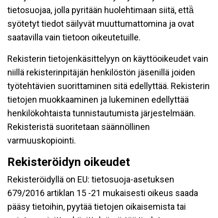
tietosuojaa, jolla pyritään huolehtimaan siitä, että̈
syötetyt tiedot säilyvät muuttumattomina ja ovat
saatavilla vain tietoon oikeutetuille.
Rekisterin tietojenkäsittelyyn on käyttöoikeudet vain
niillä rekisterinpitäjän henkilöstön jäsenillä joiden
työtehtävien suorittaminen sitä edellyttää. Rekisterin
tietojen muokkaaminen ja lukeminen edellyttää
henkilökohtaista tunnistautumista järjestelmään.
Rekisteristä suoritetaan säännöllinen
varmuuskopiointi.
Rekisteröidyn oikeudet
Rekisteröidyllä on EU: tietosuoja-asetuksen
679/2016 artiklan 15 -21 mukaisesti oikeus saada
pääsy tietoihin, pyytää tietojen oikaisemista tai