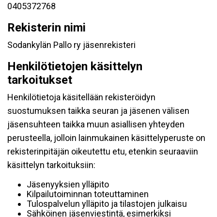
0405372768
Rekisterin nimi
Sodankylän Pallo ry jäsenrekisteri
Henkilötietojen käsittelyn
tarkoitukset
Henkilötietoja käsitellään rekisteröidyn
suostumuksen taikka seuran ja jäsenen välisen
jäsensuhteen taikka muun asiallisen yhteyden
perusteella, jolloin lainmukainen käsittelyperuste on
rekisterinpitäjän oikeutettu etu, etenkin seuraaviin
käsittelyn tarkoituksiin:
Jäsenyyksien ylläpito
Kilpailutoiminnan toteuttaminen
Tulospalvelun ylläpito ja tilastojen julkaisu
Sähköinen jäsenviestintä, esimerkiksi