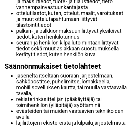
ja maksutiedot, tuote- ja tilaustiedot, tieto
vanhempainvastuunkantajasta
ottelutilastot, kuten, ottelut, maalit, varoitukset
ja muut ottelutapahtumaan liittyvät
tilastointitiedot
palkan- ja palkkionmaksuun liittyvät yksilöivät
tiedot, kuten henkilötunnus
seuran ja henkilön kilpailutoimintaan liittyvät
tiedot sekä muut asiakkaan suostumuksella
kerätyt tiedot, kuten henkilön kuva
Säännönmukaiset tietolähteet
jäseneltä itseltään suoraan järjestelmään,
sähköpostitse, puhelimitse, lomakkeella,
mobiilisovelluksen kautta, tai muulla vastaavalla
tavalla,
rekisterinkäsittelijän (pääkäyttäjä) tai
toimihenkilön (ylläpitäjä) syöttäminä
evästeiden tai muiden vastaavien tekniikoiden
avulla
lajiliittojen rekistereistä ja kilpailujärjestelmistä