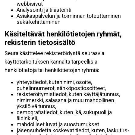
webbisivut
Analysointi ja tilastointi
Asiakaspalvelun ja toiminnan toteuttaminen
sekä kehittäminen
Käsiteltävät henkilötietojen ryhmät,
rekisterin tietosisältö
Seura käsittelee rekisteröidystä seuraavia
käyttötarkoituksen kannalta tarpeellisia
henkilötietoja tai henkilötietojen ryhmiä:
yhteystiedot, kuten nimi, osoite,
puhelinnumerot, sähköpostiosoitteet,
rekisteröitymistiedot, kuten käyttäjätunnus,
nimimerkki, salasana ja muu mahdollinen
yksilöivä tunnus,
demografiatiedot, kuten ikä, sukupuoli ja
äidinkieli,
mahdolliset luvat ja suostumukset
jäsensuhdetta koskevat tiedot, kuten, laskutus-