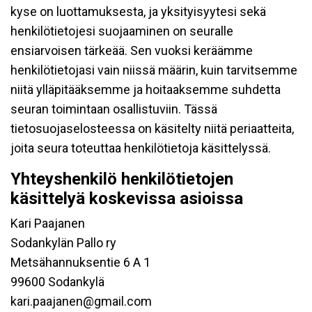
kyse on luottamuksesta, ja yksityisyytesi sekä
henkilötietojesi suojaaminen on seuralle
ensiarvoisen tärkeää. Sen vuoksi keräämme
henkilötietojasi vain niissä määrin, kuin tarvitsemme
niitä ylläpitääksemme ja hoitaaksemme suhdetta
seuran toimintaan osallistuviin. Tässä
tietosuojaselosteessa on käsitelty niitä periaatteita,
joita seura toteuttaa henkilötietoja käsittelyssä.
Yhteyshenkilö henkilötietojen
käsittelyä koskevissa asioissa
Kari Paajanen
Sodankylän Pallo ry
Metsähannuksentie 6 A 1
99600 Sodankylä
kari.paajanen@gmail.com