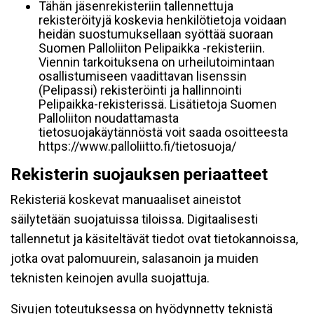
Tähän jäsenrekisteriin tallennettuja
rekisteröityjä koskevia henkilötietoja voidaan
heidän suostumuksellaan syöttää suoraan
Suomen Palloliiton Pelipaikka -rekisteriin.
Viennin tarkoituksena on urheilutoimintaan
osallistumiseen vaadittavan lisenssin
(Pelipassi) rekisteröinti ja hallinnointi
Pelipaikka-rekisterissä. Lisätietoja Suomen
Palloliiton noudattamasta
tietosuojakäytännöstä voit saada osoitteesta
https://www.palloliitto.fi/tietosuoja/
Rekisterin suojauksen periaatteet
Rekisteriä koskevat manuaaliset aineistot
säilytetään suojatuissa tiloissa. Digitaalisesti
tallennetut ja käsiteltävät tiedot ovat tietokannoissa,
jotka ovat palomuurein, salasanoin ja muiden
teknisten keinojen avulla suojattuja.
Sivujen toteutuksessa on hyödynnetty teknistä