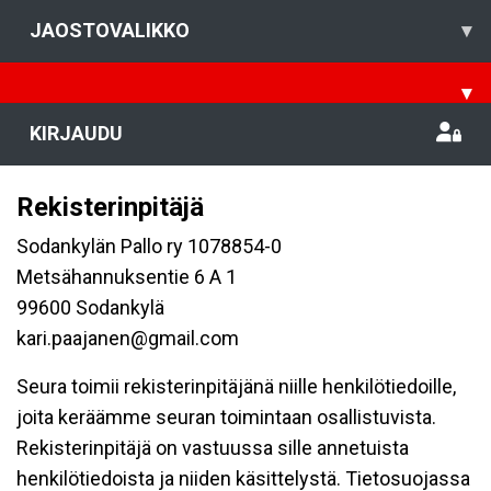
JAOSTOVALIKKO
▾
▾
KIRJAUDU
Rekisterinpitäjä
Sodankylän Pallo ry 1078854-0
Metsähannuksentie 6 A 1
99600 Sodankylä
kari.paajanen@gmail.com
Seura toimii rekisterinpitäjänä niille henkilötiedoille,
joita keräämme seuran toimintaan osallistuvista.
Rekisterinpitäjä on vastuussa sille annetuista
henkilötiedoista ja niiden käsittelystä. Tietosuojassa