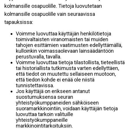
kolmansille osapuolille. Tietoja luovutetaan
kolmansille osapuolille vain seuraavissa
tapauksissa:
Voimme luovuttaa käyttäjän henkilötietoja
toimivaltaisten viranomaisten tai muiden
tahojen esittämien vaatimusten edellyttämällä,
kulloinkin voimassaolevaan lainsäädäntöön
perustuvalla, tavalla.
Voimme luovuttaa tietoja tilastollista, tieteellistä
tai historiallista tutkimusta varten edellyttäen,
että tiedot on muutettu sellaiseen muotoon,
että tiedon kohde ei enää ole niistä
tunnistettavissa.
Jos käyttäjä on erikseen antanut
suostumuksensa seuran
yhteistyökumppaneiden sähköiseen
suoramarkkinointiin, voidaan käyttäjän tietoja
luovuttaa tarkoin valituille
yhteistyökumppaneille
markkinointitarkoituksiin.