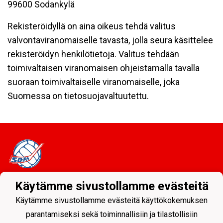
99600 Sodankylä
Rekisteröidyllä on aina oikeus tehdä valitus
valvontaviranomaiselle tavasta, jolla seura käsittelee
rekisteröidyn henkilötietoja. Valitus tehdään
toimivaltaisen viranomaisen ohjeistamalla tavalla
suoraan toimivaltaiselle viranomaiselle, joka
Suomessa on tietosuojavaltuutettu.
Käytämme sivustollamme evästeitä
Tietosuojaseloste
Käytämme sivustollamme evästeitä käyttökokemuksen
Sodankylän Pallo ry - Nuorissa on tulevaisuus
parantamiseksi sekä toiminnallisiin ja tilastollisiin