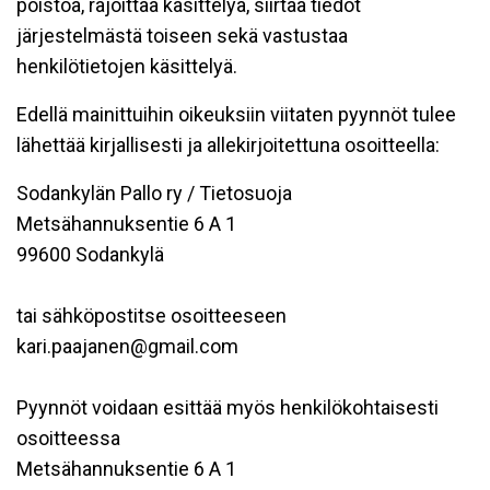
poistoa, rajoittaa käsittelyä, siirtää tiedot
järjestelmästä toiseen sekä vastustaa
henkilötietojen käsittelyä.
Edellä mainittuihin oikeuksiin viitaten pyynnöt tulee
lähettää kirjallisesti ja allekirjoitettuna osoitteella:
Sodankylän Pallo ry / Tietosuoja
Metsähannuksentie 6 A 1
99600 Sodankylä
tai sähköpostitse osoitteeseen
kari.paajanen@gmail.com
Pyynnöt voidaan esittää myös henkilökohtaisesti
osoitteessa
Metsähannuksentie 6 A 1