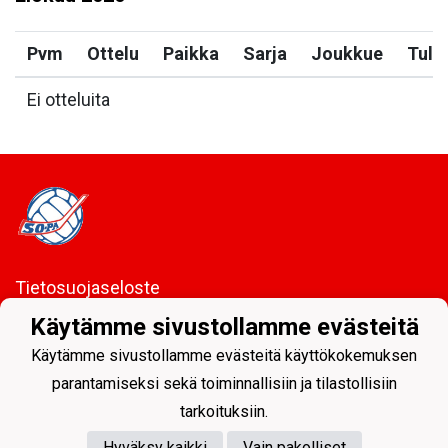
Pvm
Ottelu
Paikka
Sarja
Joukkue
Tulo
Ei otteluita
Tietosuojaseloste
Käytämme sivustollamme evästeitä
Sodankylän Pallo ry - Nuorissa on tulevaisuus
Käytämme sivustollamme evästeitä käyttökokemuksen
parantamiseksi sekä toiminnallisiin ja tilastollisiin
tarkoituksiin.
Hyväksy kaikki
Vain pakolliset