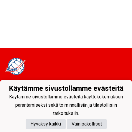
Käytämme sivustollamme evästeitä
Tietosuojaseloste
Käytämme sivustollamme evästeitä käyttökokemuksen
Sodankylän Pallo ry - Nuorissa on tulevaisuus
parantamiseksi sekä toiminnallisiin ja tilastollisiin
tarkoituksiin.
Hyväksy kaikki
Vain pakolliset