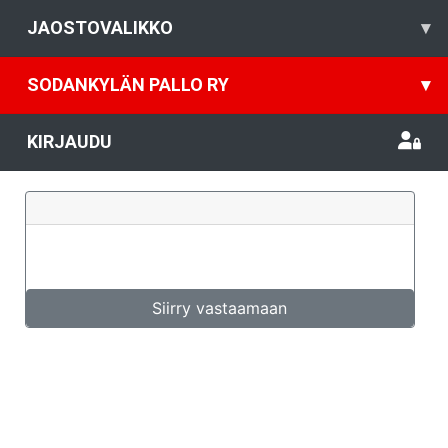
JAOSTOVALIKKO
▾
SODANKYLÄN PALLO RY
▾
KIRJAUDU