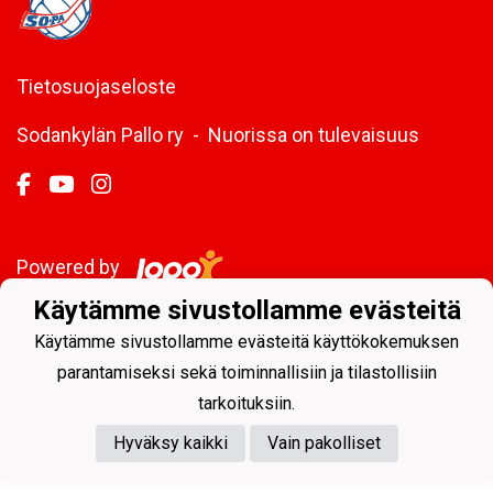
Tietosuojaseloste
Sodankylän Pallo ry - Nuorissa on tulevaisuus
Powered by
Käytämme sivustollamme evästeitä
Käytämme sivustollamme evästeitä käyttökokemuksen
parantamiseksi sekä toiminnallisiin ja tilastollisiin
tarkoituksiin.
Hyväksy kaikki
Vain pakolliset