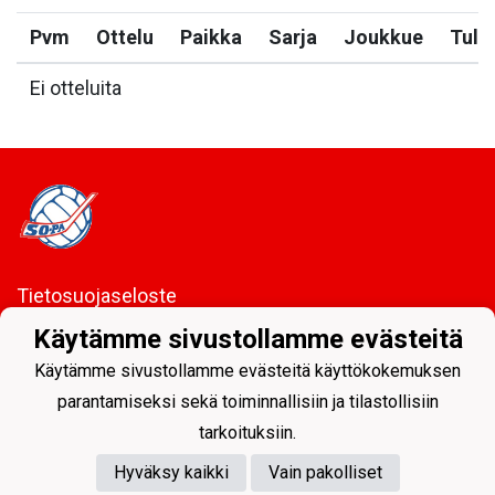
Pvm
Ottelu
Paikka
Sarja
Joukkue
Tulo
Ei otteluita
Tietosuojaseloste
Käytämme sivustollamme evästeitä
Sodankylän Pallo ry - Nuorissa on tulevaisuus
Käytämme sivustollamme evästeitä käyttökokemuksen
parantamiseksi sekä toiminnallisiin ja tilastollisiin
tarkoituksiin.
Hyväksy kaikki
Vain pakolliset
Powered by