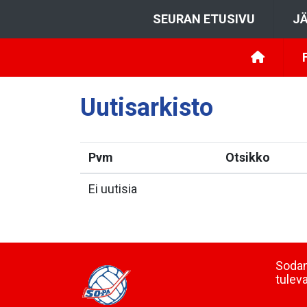
SEURAN ETUSIVU
JÄ
Uutisarkisto
Pvm
Otsikko
Ei uutisia
Sodan
tulev