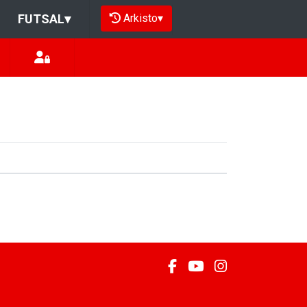
Arkisto
▾
FUTSAL
▾