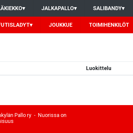
ÄKIEKKO
▾
JALKAPALLO
▾
SALIBANDY
▾
FUTISLADYT
▾
JOUKKUE
TOIMIHENKILÖT
Luokittelu
kylän Pallo ry - Nuorissa on
aisuus