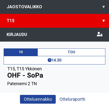
JAOSTOVALIKKO
▾
T15
▾
KIRJAUDU
10
TOU
14.30
T15
,
T15 Ykkönen
OHF - SoPa
Pateniemi 2 TN
Otteluennakko
Otteluraportti