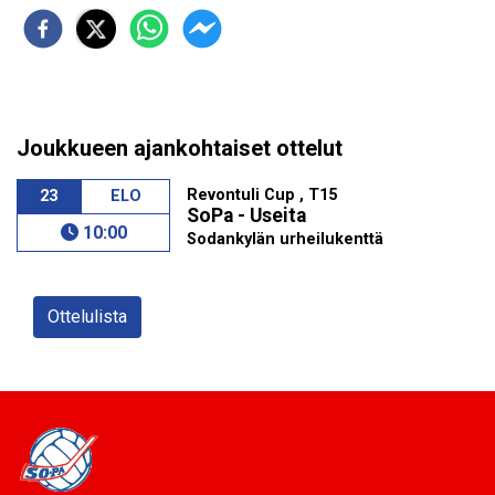
Joukkueen ajankohtaiset ottelut
Revontuli Cup , T15
23
ELO
SoPa - Useita
10:00
Sodankylän urheilukenttä
Ottelulista