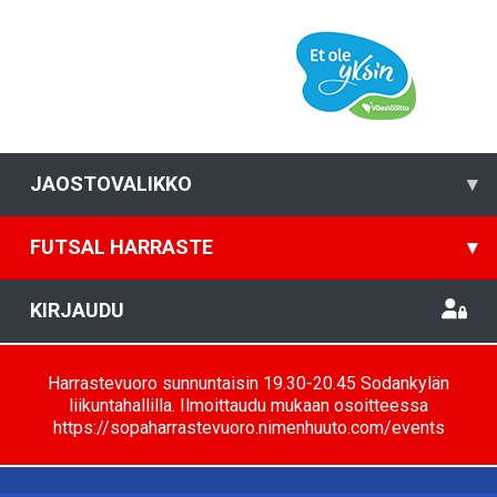
JAOSTOVALIKKO
▾
FUTSAL HARRASTE
▾
KIRJAUDU
Harrastevuoro sunnuntaisin 19.30-20.45 Sodankylän
liikuntahallilla. Ilmoittaudu mukaan osoitteessa
https://sopaharrastevuoro.nimenhuuto.com/events