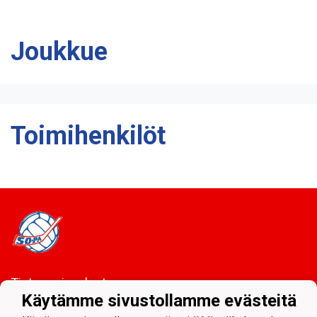
Joukkue
Toimihenkilöt
Tietosuojaseloste
Käytämme sivustollamme evästeitä
Sodankylän Pallo ry - Nuorissa on tulevaisuus