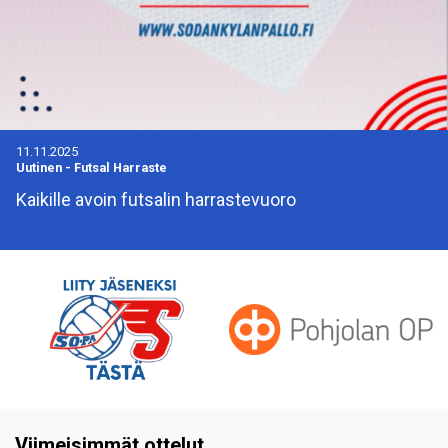
11.11.2025
Uutinen
-
Futsal Harraste
Kaikille avoin futsalin harrastevuoro
Viimeisimmät ottelut