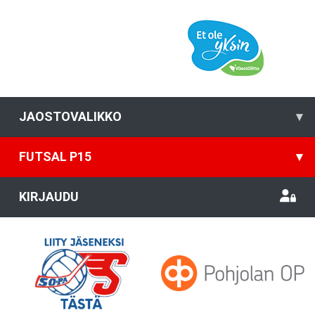
JAOSTOVALIKKO
▾
FUTSAL P15
▾
KIRJAUDU