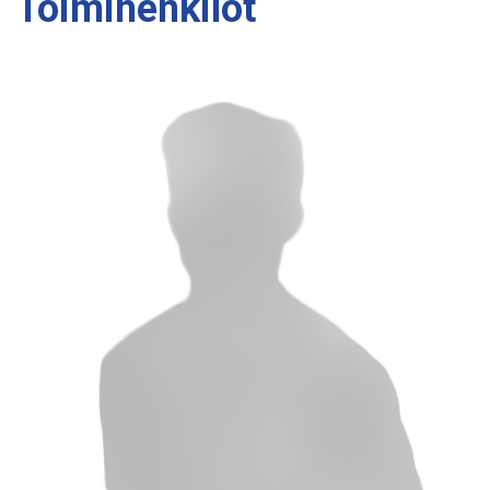
Toimihenkilöt