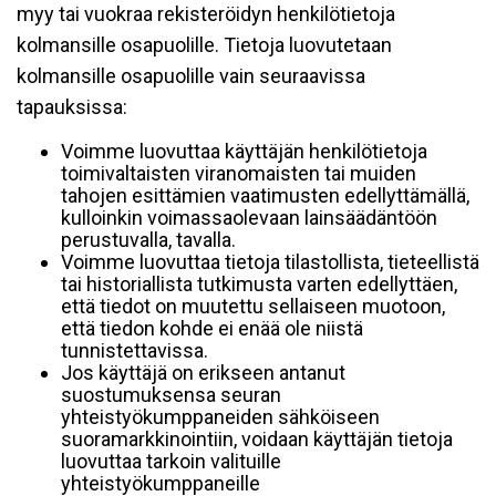
myy tai vuokraa rekisteröidyn henkilötietoja
kolmansille osapuolille. Tietoja luovutetaan
kolmansille osapuolille vain seuraavissa
tapauksissa:
Voimme luovuttaa käyttäjän henkilötietoja
toimivaltaisten viranomaisten tai muiden
tahojen esittämien vaatimusten edellyttämällä,
kulloinkin voimassaolevaan lainsäädäntöön
perustuvalla, tavalla.
Voimme luovuttaa tietoja tilastollista, tieteellistä
tai historiallista tutkimusta varten edellyttäen,
että tiedot on muutettu sellaiseen muotoon,
että tiedon kohde ei enää ole niistä
tunnistettavissa.
Jos käyttäjä on erikseen antanut
suostumuksensa seuran
yhteistyökumppaneiden sähköiseen
suoramarkkinointiin, voidaan käyttäjän tietoja
luovuttaa tarkoin valituille
yhteistyökumppaneille