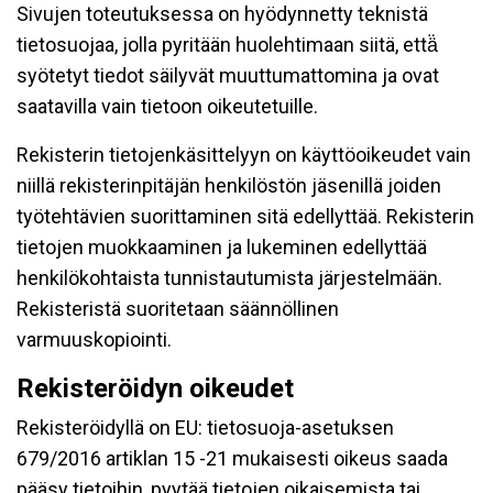
Sivujen toteutuksessa on hyödynnetty teknistä
tietosuojaa, jolla pyritään huolehtimaan siitä, että̈
syötetyt tiedot säilyvät muuttumattomina ja ovat
saatavilla vain tietoon oikeutetuille.
Rekisterin tietojenkäsittelyyn on käyttöoikeudet vain
niillä rekisterinpitäjän henkilöstön jäsenillä joiden
työtehtävien suorittaminen sitä edellyttää. Rekisterin
tietojen muokkaaminen ja lukeminen edellyttää
henkilökohtaista tunnistautumista järjestelmään.
Rekisteristä suoritetaan säännöllinen
varmuuskopiointi.
Rekisteröidyn oikeudet
Rekisteröidyllä on EU: tietosuoja-asetuksen
679/2016 artiklan 15 -21 mukaisesti oikeus saada
pääsy tietoihin, pyytää tietojen oikaisemista tai