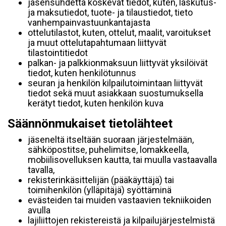
jäsensuhdetta koskevat tiedot, kuten, laskutus-
ja maksutiedot, tuote- ja tilaustiedot, tieto
vanhempainvastuunkantajasta
ottelutilastot, kuten, ottelut, maalit, varoitukset
ja muut ottelutapahtumaan liittyvät
tilastointitiedot
palkan- ja palkkionmaksuun liittyvät yksilöivät
tiedot, kuten henkilötunnus
seuran ja henkilön kilpailutoimintaan liittyvät
tiedot sekä muut asiakkaan suostumuksella
kerätyt tiedot, kuten henkilön kuva
Säännönmukaiset tietolähteet
jäseneltä itseltään suoraan järjestelmään,
sähköpostitse, puhelimitse, lomakkeella,
mobiilisovelluksen kautta, tai muulla vastaavalla
tavalla,
rekisterinkäsittelijän (pääkäyttäjä) tai
toimihenkilön (ylläpitäjä) syöttäminä
evästeiden tai muiden vastaavien tekniikoiden
avulla
lajiliittojen rekistereistä ja kilpailujärjestelmistä