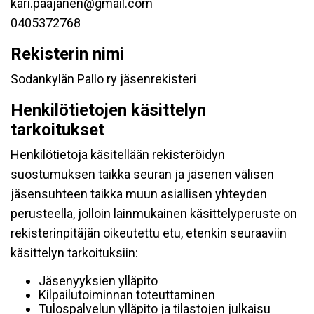
kari.paajanen@gmail.com
0405372768
Rekisterin nimi
Sodankylän Pallo ry jäsenrekisteri
Henkilötietojen käsittelyn
tarkoitukset
Henkilötietoja käsitellään rekisteröidyn
suostumuksen taikka seuran ja jäsenen välisen
jäsensuhteen taikka muun asiallisen yhteyden
perusteella, jolloin lainmukainen käsittelyperuste on
rekisterinpitäjän oikeutettu etu, etenkin seuraaviin
käsittelyn tarkoituksiin:
Jäsenyyksien ylläpito
Kilpailutoiminnan toteuttaminen
Tulospalvelun ylläpito ja tilastojen julkaisu