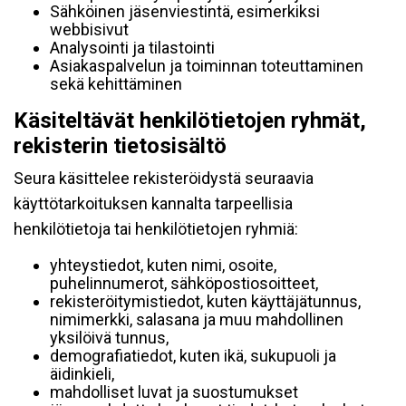
Sähköinen jäsenviestintä, esimerkiksi
webbisivut
Analysointi ja tilastointi
Asiakaspalvelun ja toiminnan toteuttaminen
sekä kehittäminen
Käsiteltävät henkilötietojen ryhmät,
rekisterin tietosisältö
Seura käsittelee rekisteröidystä seuraavia
käyttötarkoituksen kannalta tarpeellisia
henkilötietoja tai henkilötietojen ryhmiä:
yhteystiedot, kuten nimi, osoite,
puhelinnumerot, sähköpostiosoitteet,
rekisteröitymistiedot, kuten käyttäjätunnus,
nimimerkki, salasana ja muu mahdollinen
yksilöivä tunnus,
demografiatiedot, kuten ikä, sukupuoli ja
äidinkieli,
mahdolliset luvat ja suostumukset