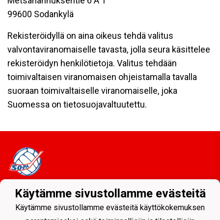
Metsähannuksentie 6 A 1
99600 Sodankylä
Rekisteröidyllä on aina oikeus tehdä valitus
valvontaviranomaiselle tavasta, jolla seura käsittelee
rekisteröidyn henkilötietoja. Valitus tehdään
toimivaltaisen viranomaisen ohjeistamalla tavalla
suoraan toimivaltaiselle viranomaiselle, joka
Suomessa on tietosuojavaltuutettu.
Käytämme sivustollamme evästeitä
Tietosuojaseloste
Käytämme sivustollamme evästeitä käyttökokemuksen
Sodankylän Pallo ry - Nuorissa on tulevaisuus