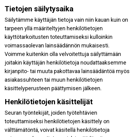
Tietojen säilytysaika
Säilytämme käyttäjän tietoja vain niin kauan kuin on
tarpeen yllä määriteltyjen henkilötietojen
käyttötarkoitusten toteuttamiseksi kulloinkin
voimassaolevan lainsäädännön mukaisesti.
Voimme kuitenkin olla velvoitettuja säilyttämään
joitakin käyttäjän henkilötietoja noudattaaksemme
kirjanpito- tai muuta pakottavaa lainsäädäntöä myös
asiakassuhteen tai muun henkilötietojen
käsittelyperusteen päättymisen jälkeen.
Henkilötietojen käsittelijät
Seuran työntekijät, joiden työtehtävien
toteuttamiseksi henkilötietojen käsittely on
välttämätöntä, voivat käsitellä henkilötietoja