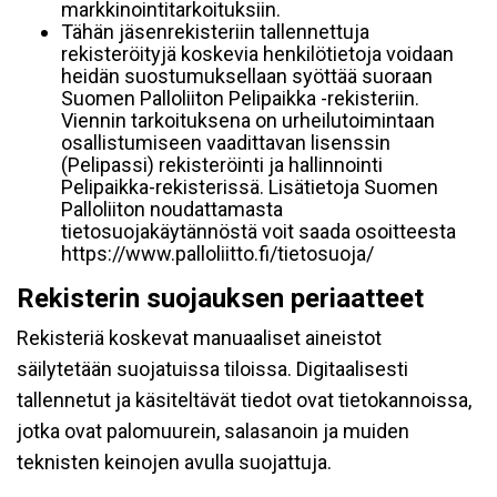
markkinointitarkoituksiin.
Tähän jäsenrekisteriin tallennettuja
rekisteröityjä koskevia henkilötietoja voidaan
heidän suostumuksellaan syöttää suoraan
Suomen Palloliiton Pelipaikka -rekisteriin.
Viennin tarkoituksena on urheilutoimintaan
osallistumiseen vaadittavan lisenssin
(Pelipassi) rekisteröinti ja hallinnointi
Pelipaikka-rekisterissä. Lisätietoja Suomen
Palloliiton noudattamasta
tietosuojakäytännöstä voit saada osoitteesta
https://www.palloliitto.fi/tietosuoja/
Rekisterin suojauksen periaatteet
Rekisteriä koskevat manuaaliset aineistot
säilytetään suojatuissa tiloissa. Digitaalisesti
tallennetut ja käsiteltävät tiedot ovat tietokannoissa,
jotka ovat palomuurein, salasanoin ja muiden
teknisten keinojen avulla suojattuja.