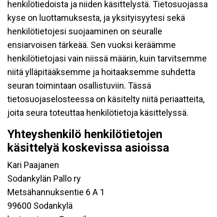
henkilötiedoista ja niiden käsittelystä. Tietosuojassa
kyse on luottamuksesta, ja yksityisyytesi sekä
henkilötietojesi suojaaminen on seuralle
ensiarvoisen tärkeää. Sen vuoksi keräämme
henkilötietojasi vain niissä määrin, kuin tarvitsemme
niitä ylläpitääksemme ja hoitaaksemme suhdetta
seuran toimintaan osallistuviin. Tässä
tietosuojaselosteessa on käsitelty niitä periaatteita,
joita seura toteuttaa henkilötietoja käsittelyssä.
Yhteyshenkilö henkilötietojen
käsittelyä koskevissa asioissa
Kari Paajanen
Sodankylän Pallo ry
Metsähannuksentie 6 A 1
99600 Sodankylä