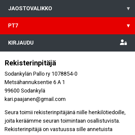
JAOSTOVALIKKO
▾
PT7
▾
KIRJAUDU
Rekisterinpitäjä
Sodankylän Pallo ry 1078854-0
Metsähannuksentie 6 A 1
99600 Sodankylä
kari.paajanen@gmail.com
Seura toimii rekisterinpitäjänä niille henkilötiedoille,
joita keräämme seuran toimintaan osallistuvista.
Rekisterinpitäjä on vastuussa sille annetuista