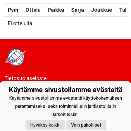
Pvm
Ottelu
Paikka
Sarja
Joukkue
Tulo
Ei otteluita
Tietosuojaseloste
Käytämme sivustollamme evästeitä
Sodankylän Pallo ry - Nuorissa on tulevaisuus
Käytämme sivustollamme evästeitä käyttökokemuksen
parantamiseksi sekä toiminnallisiin ja tilastollisiin
tarkoituksiin.
Hyväksy kaikki
Vain pakolliset
Powered by