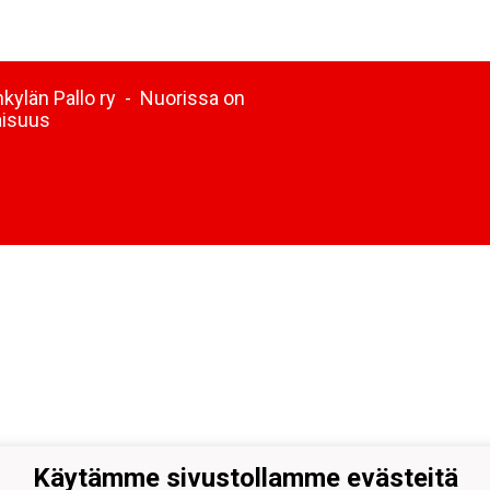
kylän Pallo ry - Nuorissa on
aisuus
Käytämme sivustollamme evästeitä