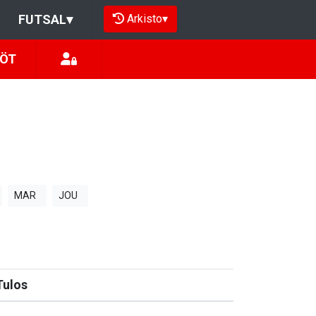
Arkisto
▾
FUTSAL
▾
LÖT
MAR
JOU
Tulos