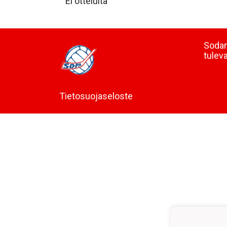
Ei otteluita
Sodan
tulev
Tietosuojaseloste