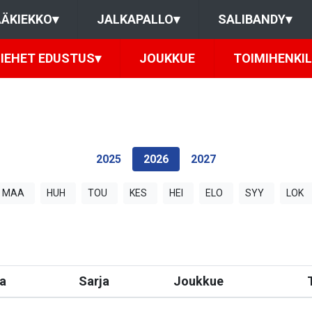
ÄKIEKKO
▾
JALKAPALLO
▾
SALIBANDY
▾
IEHET EDUSTUS
▾
JOUKKUE
TOIMIHENKI
2025
2026
2027
MAA
HUH
TOU
KES
HEI
ELO
SYY
LOK
a
Sarja
Joukkue