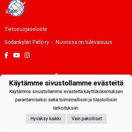
Tietosuojaseloste
Sodankylän Pallo ry - Nuorissa on tulevaisuus
Powered by
Käytämme sivustollamme evästeitä
Käytämme sivustollamme evästeitä käyttökokemuksen
parantamiseksi sekä toiminnallisiin ja tilastollisiin
tarkoituksiin.
Hyväksy kaikki
Vain pakolliset