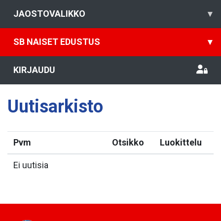
JAOSTOVALIKKO
▾
SB NAISET EDUSTUS
▾
KIRJAUDU
Uutisarkisto
Pvm
Otsikko
Luokittelu
Ei uutisia