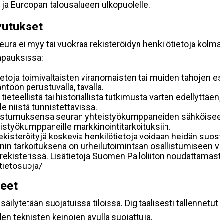
 ja Euroopan talousalueen ulkopuolelle.
vutukset
ura ei myy tai vuokraa rekisteröidyn henkilötietoja kolman
tapauksissa:
etoja toimivaltaisten viranomaisten tai muiden tahojen e
töön perustuvalla, tavalla.
 tieteellistä tai historiallista tutkimusta varten edellyttäe
e niistä tunnistettavissa.
uostumuksensa seuran yhteistyökumppaneiden sähköiseen 
hteistyökumppaneille markkinointitarkoituksiin.
 rekisteröityjä koskevia henkilötietoja voidaan heidän 
iennin tarkoituksena on urheilutoimintaan osallistumiseen v
kka-rekisterissä. Lisätietoja Suomen Palloliiton noudattama
/tietosuoja/
teet
äilytetään suojatuissa tiloissa. Digitaalisesti tallennetut 
en teknisten keinojen avulla suojattuja.