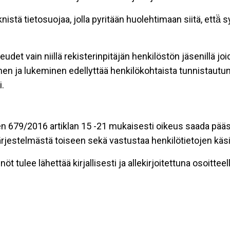
stä tietosuojaa, jolla pyritään huolehtimaan siitä, että̈
eudet vain niillä rekisterinpitäjän henkilöstön jäsenillä j
nen ja lukeminen edellyttää henkilökohtaista tunnistautum
.
n 679/2016 artiklan 15 -21 mukaisesti oikeus saada pääsy 
t järjestelmästä toiseen sekä vastustaa henkilötietojen käsi
öt tulee lähettää kirjallisesti ja allekirjoitettuna osoitteell