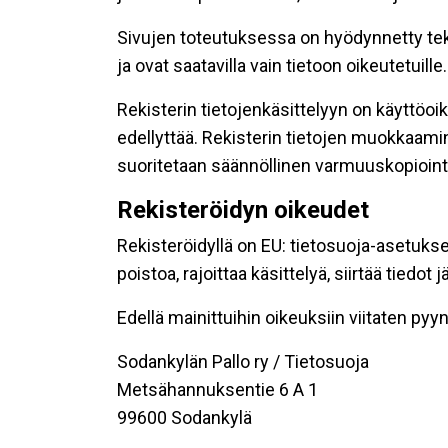
Sivujen toteutuksessa on hyödynnetty tekni
ja ovat saatavilla vain tietoon oikeutetuille.
Rekisterin tietojenkäsittelyyn on käyttöoik
edellyttää. Rekisterin tietojen muokkaami
suoritetaan säännöllinen varmuuskopiointi
Rekisteröidyn oikeudet
Rekisteröidyllä on EU: tietosuoja-asetukse
poistoa, rajoittaa käsittelyä, siirtää tiedo
Edellä mainittuihin oikeuksiin viitaten pyynn
Sodankylän Pallo ry / Tietosuoja
Metsähannuksentie 6 A 1
99600 Sodankylä