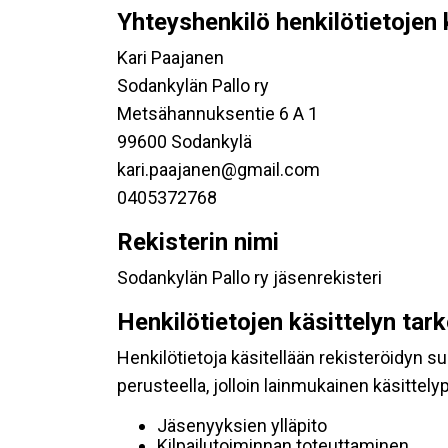
Yhteyshenkilö henkilötietojen 
Kari Paajanen
Sodankylän Pallo ry
Metsähannuksentie 6 A 1
99600 Sodankylä
kari.paajanen@gmail.com
0405372768
Rekisterin nimi
Sodankylän Pallo ry jäsenrekisteri
Henkilötietojen käsittelyn tar
Henkilötietoja käsitellään rekisteröidyn 
perusteella, jolloin lainmukainen käsittelyp
Jäsenyyksien ylläpito
Kilpailutoiminnan toteuttaminen