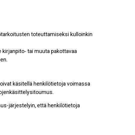
ötarkoitusten toteuttamiseksi kulloinkin
 kirjanpito- tai muuta pakottavaa
een.
oivat käsitellä henkilötietoja voimassa
tojenkäsittelysitoumus.
-järjestelyin, että henkilötietoja