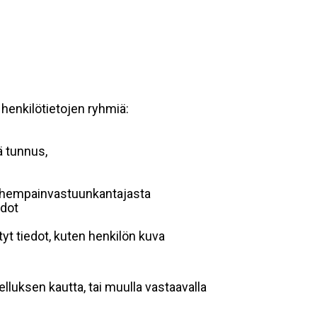
 henkilötietojen ryhmiä:
ä tunnus,
 vanhempainvastuunkantajasta
edot
yt tiedot, kuten henkilön kuva
lluksen kautta, tai muulla vastaavalla