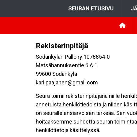
SEURAN ETUSIVU
JÄ
Rekisterinpitäjä
Sodankylän Pallo ry 1078854-0
Metsähannuksentie 6 A 1
99600 Sodankylä
kari.paajanen@gmail.com
Seura toimii rekisterinpitäjänä niille henk
annetuista henkilötiedoista ja niiden käsi
on seuralle ensiarvoisen tärkeää. Sen vuo
hoitaaksemme suhdetta seuran toimintaan os
henkilötietoja käsittelyssä.