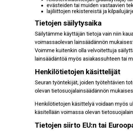
evästeiden tai muiden vastaavien tek
lajiliittojen rekistereistä ja kilpailujä
Tietojen säilytysaika
Säilytämme käyttäjän tietoja vain niin kau
voimassaolevan lainsäädännön mukaisest
Voimme kuitenkin olla velvoitettuja säily
lainsäädäntöä myös asiakassuhteen tai mu
Henkilötietojen käsittelijät
Seuran työntekijät, joiden työtehtävien to
olevan tietosuojalainsäädännön mukaisesti
Henkilötietojen käsittelyä voidaan myös ul
käsitellään voimassa olevan tietosuojala
Tietojen siirto EU:n tai Euroo