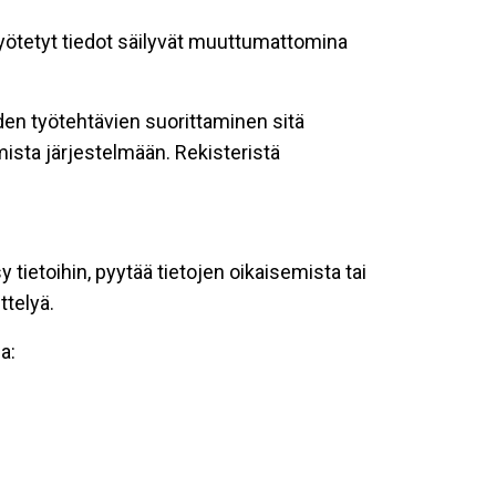
 syötetyt tiedot säilyvät muuttumattomina
oiden työtehtävien suorittaminen sitä
ista järjestelmään. Rekisteristä
tietoihin, pyytää tietojen oikaisemista tai
ttelyä.
a: