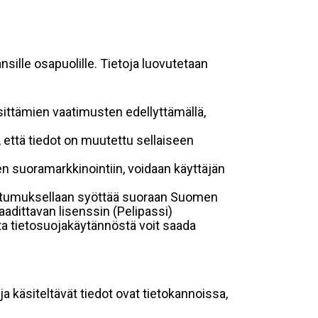
sille osapuolille. Tietoja luovutetaan
sittämien vaatimusten edellyttämällä,
n, että tiedot on muutettu sellaiseen
suoramarkkinointiin, voidaan käyttäjän
suostumuksellaan syöttää suoraan Suomen
aadittavan lisenssin (Pelipassi)
sta tietosuojakäytännöstä voit saada
ja käsiteltävät tiedot ovat tietokannoissa,