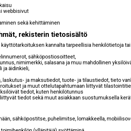
lkaisu
si webbisivut
taminen sekä kehittäminen
hmät, rekisterin tietosisältö
käyttötarkoituksen kannalta tarpeellisia henkilötietoja tai
elinnumerot, sähköpostiosoitteet,
ätunnus, nimimerkki, salasana ja muu mahdollinen yksilöiv
ja äidinkieli,
, laskutus- ja maksutiedot, tuote- ja tilaustiedot, tieto
 varoitukset ja muut ottelutapahtumaan liittyvät tilastointiti
yksilöivät tiedot, kuten henkilötunnus
 liittyvät tiedot sekä muut asiakkaan suostumuksella kerät
mään, sähköpostitse, puhelimitse, lomakkeella, mobiilisove
i toimihenkilön (ylläpitäjä) syöttäminä