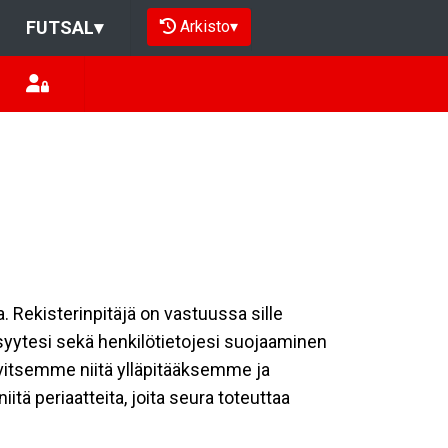
Arkisto
▾
FUTSAL
▾
a. Rekisterinpitäjä on vastuussa sille
isyytesi sekä henkilötietojesi suojaaminen
rvitsemme niitä ylläpitääksemme ja
tä periaatteita, joita seura toteuttaa