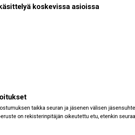
käsittelyä koskevissa asioissa
koitukset
suostumuksen taikka seuran ja jäsenen välisen jäsensuht
eruste on rekisterinpitäjän oikeutettu etu, etenkin seuraav