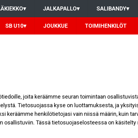
ÄKIEKKO
▾
JALKAPALLO
▾
SALIBANDY
▾
SB U10
▾
JOUKKUE
TOIMIHENKILÖT
ilötiedoille, joita keräämme seuran toimintaan osallistuvist
ttelystä. Tietosuojassa kyse on luottamuksesta, ja yksity
ksi keräämme henkilötietojasi vain niissä määrin, kuin ta
allistuviin. Tässä tietosuojaselosteessa on käsitelty nii