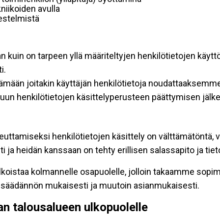
niikoiden avulla
rjestelmistä
an kuin on tarpeen yllä määriteltyjen henkilötietojen käytt
i.
ttämään joitakin käyttäjän henkilötietoja noudattaaksemme
un henkilötietojen käsittelyperusteen päättymisen jälk
teuttamiseksi henkilötietojen käsittely on välttämätöntä, v
 ja heidän kanssaan on tehty erillisen salassapito ja tie
koistaa kolmannelle osapuolelle, jolloin takaamme sopimus
insäädännön mukaisesti ja muutoin asianmukaisesti.
pan talousalueen ulkopuolelle