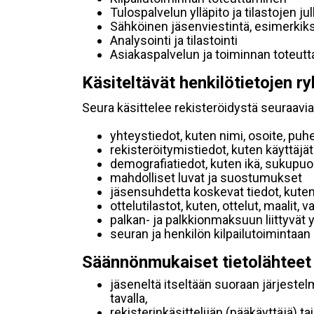
Tulospalvelun ylläpito ja tilastojen ju
Sähköinen jäsenviestintä, esimerkik
Analysointi ja tilastointi
Asiakaspalvelun ja toiminnan toteut
Käsiteltävät henkilötietojen ry
Seura käsittelee rekisteröidystä seuraavia 
yhteystiedot, kuten nimi, osoite, puh
rekisteröitymistiedot, kuten käyttäj
demografiatiedot, kuten ikä, sukupuoli 
mahdolliset luvat ja suostumukset
jäsensuhdetta koskevat tiedot, kuten
ottelutilastot, kuten, ottelut, maalit,
palkan- ja palkkionmaksuun liittyvät 
seuran ja henkilön kilpailutoimintaan
Säännönmukaiset tietolähteet
jäseneltä itseltään suoraan järjestel
tavalla,
rekisterinkäsittelijän (pääkäyttäjä) ta