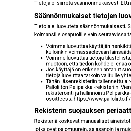
Tietoja ei siirretä säännönmukaisesti EU:n
Säännönmukaiset tietojen luo
Tietoja ei luovuteta säännönmukaisesti. Se
kolmansille osapuolille vain seuraavissa 
Voimme luovuttaa käyttäjän henkilöti
kulloinkin voimassaolevaan lainsäädän
Voimme luovuttaa tietoja tilastollista,
muotoon, että tiedon kohde ei enää ol
Jos käyttäjä on erikseen antanut s
tietoja luovuttaa tarkoin valituille y
Tähän jäsenrekisteriin tallennettuja
Palloliiton Pelipaikka -rekisteriin. V
rekisteröinti ja hallinnointi Pelipai
osoitteesta https://www.palloliitto.fi
Rekisterin suojauksen periaat
Rekisteriä koskevat manuaaliset aineistot s
jotka ovat palomuurein, salasanoin ja muid