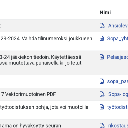
Nimi
t
Ansiole
3-2024. Vaihda tilinumeroksi joukkueen
Sopa_yh
-24 jääkiekon tiedoin. Käytettäessä
Pelaajas
yssä muutettava punaisella kirjoitetut
sopa_paa
17 Vektorimuotoinen PDF
Sopa-lo
työtodistuksen pohja, jota voi muotoilla
työtodis
 Tämä on hyväksytty seuran
rikostau