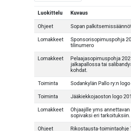
Luokittelu
Kuvaus
Ohjeet
Sopan palkitsemissäännö
Lomakkeet
Sponsorisopimuspohja 202
tilinumero
Lomakkeet
Pelaajasopimuspohja 2023
jalkapallossa tai saliband
kohdat.
Toiminta
Sodankylän Pallo ry:n logo
Toiminta
Jääkiekkojaoston logo 20
Lomakkeet
Ohjaajille yms annettavan 
sopivaksi eri tarkoituksiin.
Ohjeet
Rikostausta-toimintaohje