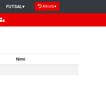
Arkisto
▾
FUTSAL
▾
Nimi