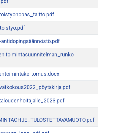
.pdf
oistyonopas_taitto.pdf
oistyö.pdf
ntidopingsäännöstö.pdf
n toimintasuunnitelman_runko
ntoimintakertomus.docx
vätkokous2022_pöytäkirja.pdf
taloudenhoitajalle_2023.pdf
MINTAOHJE_TULOSTETTAVAMUOTO.pdf