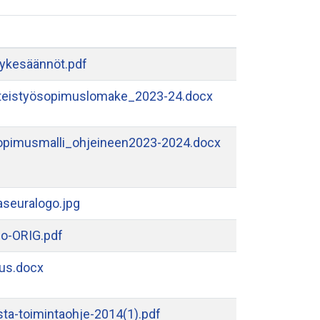
vykesäännöt.pdf
teistyösopimuslomake_2023-24.docx
opimusmalli_ohjeineen2023-2024.docx
seuralogo.jpg
go-ORIG.pdf
tus.docx
sta-toimintaohje-2014(1).pdf