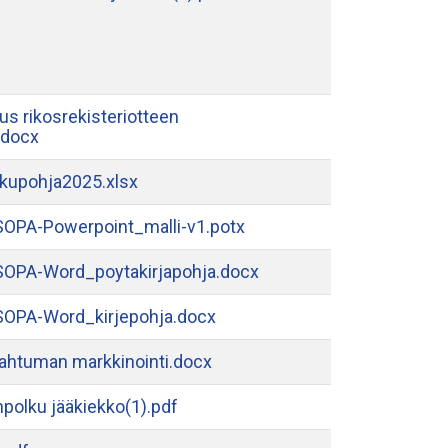
s rikosrekisteriotteen
.docx
kupohja2025.xlsx
OPA-Powerpoint_malli-v1.potx
OPA-Word_poytakirjapohja.docx
OPA-Word_kirjepohja.docx
pahtuman markkinointi.docx
anpolku jääkiekko(1).pdf