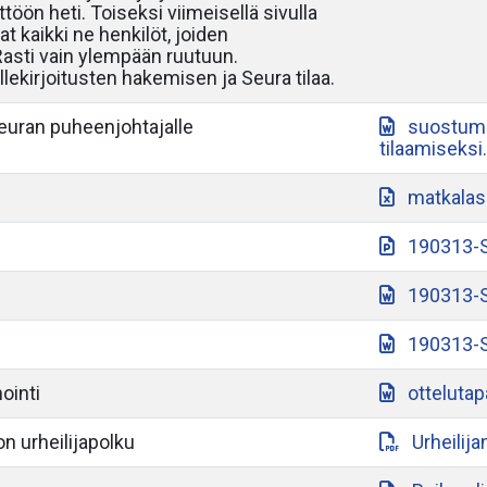
töön heti. Toiseksi viimeisellä sivulla
at kaikki ne henkilöt, joiden
 Rasti vain ylempään ruutuun.
lekirjoitusten hakemisen ja Seura tilaa.
seuran puheenjohtajalle
suostumu
tilaamiseksi
matkalas
190313-S
190313-S
190313-S
ointi
otteluta
n urheilijapolku
Urheilij