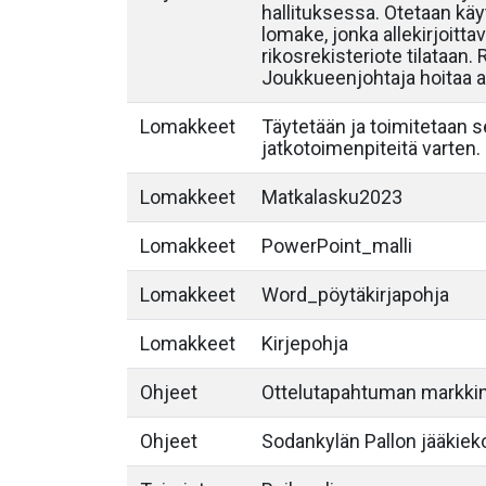
hallituksessa. Otetaan käyt
lomake, jonka allekirjoittav
rikosrekisteriote tilataan.
Joukkueenjohtaja hoitaa al
Lomakkeet
Täytetään ja toimitetaan 
jatkotoimenpiteitä varten.
Lomakkeet
Matkalasku2023
Lomakkeet
PowerPoint_malli
Lomakkeet
Word_pöytäkirjapohja
Lomakkeet
Kirjepohja
Ohjeet
Ottelutapahtuman markkin
Ohjeet
Sodankylän Pallon jääkieko