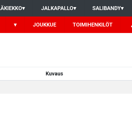
ÄKIEKKO
▾
JALKAPALLO
▾
SALIBANDY
▾
▾
JOUKKUE
TOIMIHENKILÖT
Kuvaus