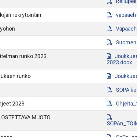
Reilupeli
ijän rekrytointiin
vapaaeht
työhön
Vapaaeht
Suomen-a
itelman runko 2023
Joukkuee
2023.docx
muksen runko
Joukkuee
SOPA ke
hjeet 2023
Ohjeita_
LOSTETTAVA MUOTO
SOPAn_TOI