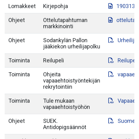
Lomakkeet
Kirjepohja
190313-S
Ohjeet
Ottelutapahtuman
otteluta
markkinointi
Ohjeet
Sodankylän Pallon
Urheilij
jääkiekon urheilijapolku
Toiminta
Reilupeli
Reilupeli
Toiminta
Ohjeita
vapaaeht
vapaaehtoistyöntekijän
rekrytointiin
Toiminta
Tule mukaan
Vapaaeht
vapaaehtoistyöhön
Ohjeet
SUEK.
Suomen-a
Antidopigsäännöt