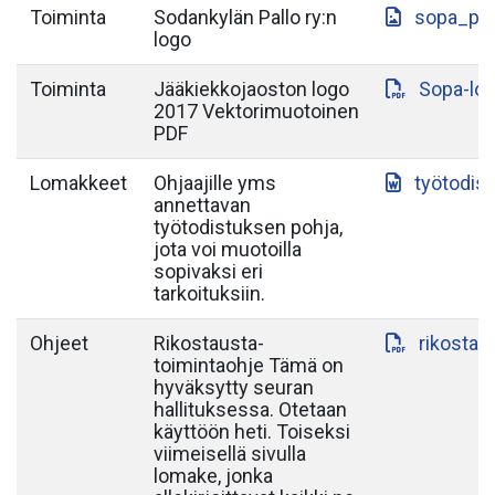
Toiminta
Sodankylän Pallo ry:n
sopa_paa
logo
Toiminta
Jääkiekkojaoston logo
Sopa-lo
2017 Vektorimuotoinen
PDF
Lomakkeet
Ohjaajille yms
työtodis
annettavan
työtodistuksen pohja,
jota voi muotoilla
sopivaksi eri
tarkoituksiin.
Ohjeet
Rikostausta-
rikostau
toimintaohje Tämä on
hyväksytty seuran
hallituksessa. Otetaan
käyttöön heti. Toiseksi
viimeisellä sivulla
lomake, jonka