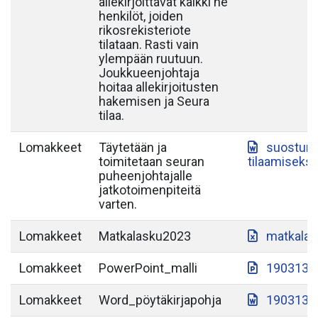
allekirjoittavat kaikki ne
henkilöt, joiden
rikosrekisteriote
tilataan. Rasti vain
ylempään ruutuun.
Joukkueenjohtaja
hoitaa allekirjoitusten
hakemisen ja Seura
tilaa.
Lomakkeet
Täytetään ja
suostumu
toimitetaan seuran
tilaamiseksi
puheenjohtajalle
jatkotoimenpiteitä
varten.
Lomakkeet
Matkalasku2023
matkalas
Lomakkeet
PowerPoint_malli
190313-S
Lomakkeet
Word_pöytäkirjapohja
190313-S