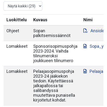
Luokittelu
Kuvaus
Nimi
Ohjeet
Sopan
Ansiole
palkitsemissäännöt
Lomakkeet
Sponsorisopimuspohja
Sopa_yh
2023-2024. Vaihda
tilinumeroksi
joukkueen tilinumero
Lomakkeet
Pelaajasopimuspohja
Pelaajas
2023-24 jääkiekon
tiedoin. Käytettäessä
jalkapallossa tai
salibandyssä
muutettava punaisella
kirjoitetut kohdat.