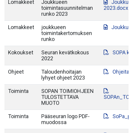
Lomakkeet
Joukkueen
Joukkuee
toimintasuunnitelman
2023.docx
runko 2023
Lomakkeet
joukkueen
Joukkuee
toimintakertomuksen
runko
Kokoukset
Seuran kevätkokous
SOPA ke
2022
Ohjeet
Taloudenhoitajan
Ohjeita_
lyhyet ohjeet 2023
Toiminta
SOPAN TOIMIOHJEEN
TULOSTETTAVA
SOPAn_TOI
MUOTO
Toiminta
Pääseuran logo PDF-
SoPa_pa
muodossa