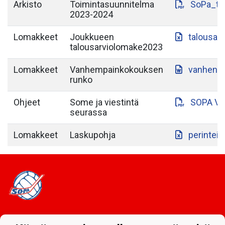
Arkisto
Toimintasuunnitelma
SoPa_to
2023-2024
Lomakkeet
Joukkueen
talousar
talousarviolomake2023
Lomakkeet
Vanhempainkokouksen
vanhenp
runko
Ohjeet
Some ja viestintä
SOPA VI
seurassa
Lomakkeet
Laskupohja
perintein
Tietosuojaseloste