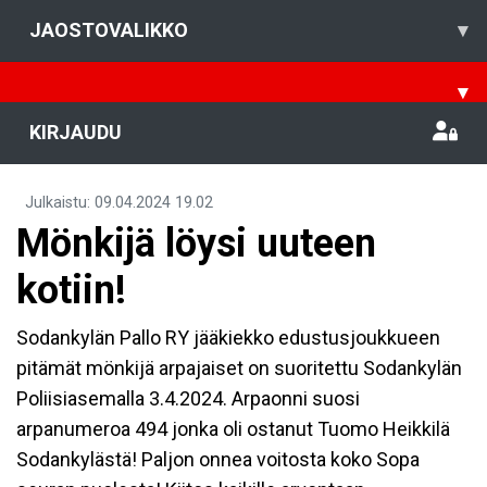
JAOSTOVALIKKO
▾
▾
KIRJAUDU
Julkaistu
:
09.04.2024
19.02
Mönkijä löysi uuteen
kotiin!
Sodankylän Pallo RY jääkiekko edustusjoukkueen
pitämät mönkijä arpajaiset on suoritettu Sodankylän
Poliisiasemalla 3.4.2024. Arpaonni suosi
arpanumeroa 494 jonka oli ostanut Tuomo Heikkilä
Sodankylästä! Paljon onnea voitosta koko Sopa