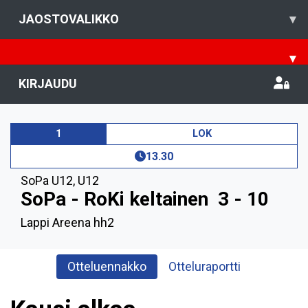
JAOSTOVALIKKO
▾
▾
KIRJAUDU
1
LOK
13.30
SoPa U12
,
U12
SoPa - RoKi keltainen
3 - 10
Lappi Areena hh2
Otteluennakko
Otteluraportti