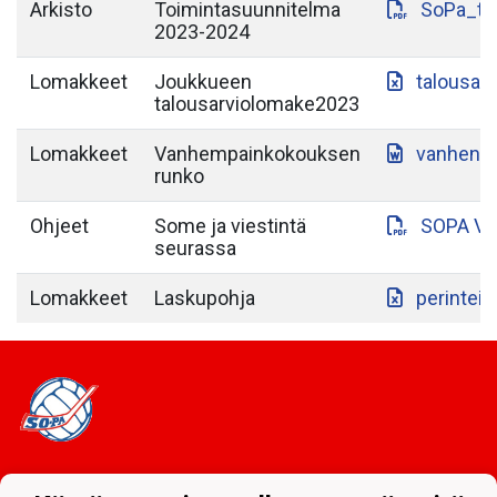
Arkisto
Toimintasuunnitelma
SoPa_to
2023-2024
Lomakkeet
Joukkueen
talousar
talousarviolomake2023
Lomakkeet
Vanhempainkokouksen
vanhenp
runko
Ohjeet
Some ja viestintä
SOPA VI
seurassa
Lomakkeet
Laskupohja
perintein
Tietosuojaseloste