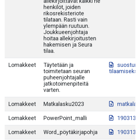
allekirjoittavat kaikki ne
henkilöt, joiden
rikosrekisteriote
tilataan. Rasti vain
ylempään ruutuun.
Joukkueenjohtaja
hoitaa allekirjoitusten
hakemisen ja Seura
tilaa.
Lomakkeet
Täytetään ja
suostumu
toimitetaan seuran
tilaamiseksi
puheenjohtajalle
jatkotoimenpiteitä
varten.
Lomakkeet
Matkalasku2023
matkalas
Lomakkeet
PowerPoint_malli
190313-S
Lomakkeet
Word_pöytäkirjapohja
190313-S