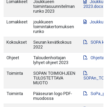
Lomakkeet
Joukkueen
Joukkuee
toimintasuunnitelman
2023.docx
runko 2023
Lomakkeet
joukkueen
Joukkuee
toimintakertomuksen
runko
Kokoukset
Seuran kevätkokous
SOPA ke
2022
Ohjeet
Taloudenhoitajan
Ohjeita_
lyhyet ohjeet 2023
Toiminta
SOPAN TOIMIOHJEEN
TULOSTETTAVA
SOPAn_TOI
MUOTO
Toiminta
Pääseuran logo PDF-
SoPa_pa
muodossa