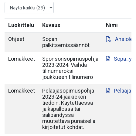
Luokittelu
Kuvaus
Nimi
Ohjeet
Sopan
Ansiole
palkitsemissäännöt
Lomakkeet
Sponsorisopimuspohja
Sopa_yh
2023-2024. Vaihda
tilinumeroksi
joukkueen tilinumero
Lomakkeet
Pelaajasopimuspohja
Pelaajas
2023-24 jääkiekon
tiedoin. Käytettäessä
jalkapallossa tai
salibandyssä
muutettava punaisella
kirjoitetut kohdat.