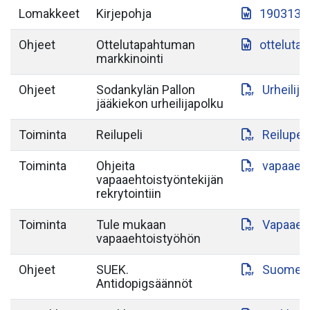
Lomakkeet
Kirjepohja
190313-S
Ohjeet
Ottelutapahtuman
otteluta
markkinointi
Ohjeet
Sodankylän Pallon
Urheilij
jääkiekon urheilijapolku
Toiminta
Reilupeli
Reilupeli
Toiminta
Ohjeita
vapaaeht
vapaaehtoistyöntekijän
rekrytointiin
Toiminta
Tule mukaan
Vapaaeht
vapaaehtoistyöhön
Ohjeet
SUEK.
Suomen-a
Antidopigsäännöt