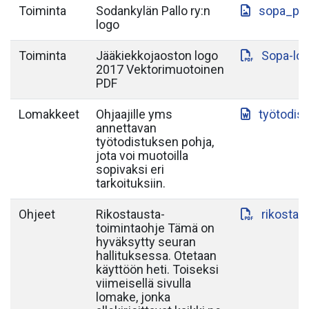
Toiminta
Sodankylän Pallo ry:n
sopa_paa
logo
Toiminta
Jääkiekkojaoston logo
Sopa-lo
2017 Vektorimuotoinen
PDF
Lomakkeet
Ohjaajille yms
työtodis
annettavan
työtodistuksen pohja,
jota voi muotoilla
sopivaksi eri
tarkoituksiin.
Ohjeet
Rikostausta-
rikostau
toimintaohje Tämä on
hyväksytty seuran
hallituksessa. Otetaan
käyttöön heti. Toiseksi
viimeisellä sivulla
lomake, jonka