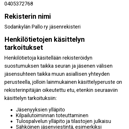
0405372768
Rekisterin nimi
Sodankylän Pallo ry jäsenrekisteri
Henkilötietojen käsittelyn
tarkoitukset
Henkilötietoja käsitellään rekisteröidyn
suostumuksen taikka seuran ja jäsenen välisen
jäsensuhteen taikka muun asiallisen yhteyden
perusteella, jolloin lainmukainen käsittelyperuste on
rekisterinpitäjän oikeutettu etu, etenkin seuraaviin
käsittelyn tarkoituksiin:
Jäsenyyksien ylläpito
Kilpailutoiminnan toteuttaminen
Tulospalvelun ylläpito ja tilastojen julkaisu
Sähköinen jäsenviestintä, esimerkiksi