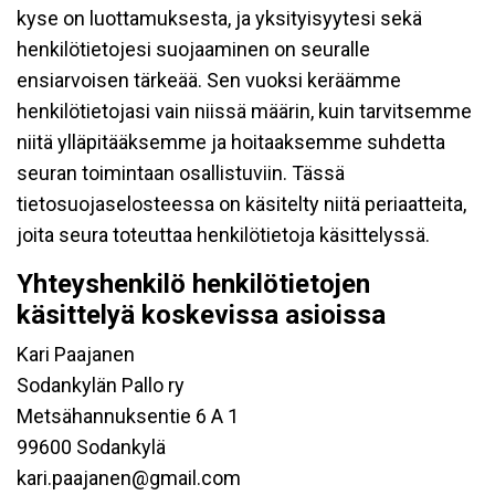
kyse on luottamuksesta, ja yksityisyytesi sekä
henkilötietojesi suojaaminen on seuralle
ensiarvoisen tärkeää. Sen vuoksi keräämme
henkilötietojasi vain niissä määrin, kuin tarvitsemme
niitä ylläpitääksemme ja hoitaaksemme suhdetta
seuran toimintaan osallistuviin. Tässä
tietosuojaselosteessa on käsitelty niitä periaatteita,
joita seura toteuttaa henkilötietoja käsittelyssä.
Yhteyshenkilö henkilötietojen
käsittelyä koskevissa asioissa
Kari Paajanen
Sodankylän Pallo ry
Metsähannuksentie 6 A 1
99600 Sodankylä
kari.paajanen@gmail.com