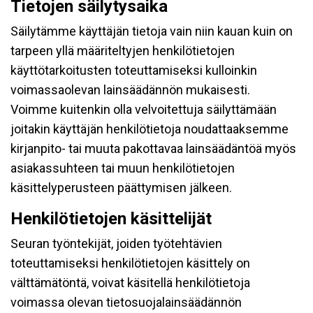
Tietojen säilytysaika
Säilytämme käyttäjän tietoja vain niin kauan kuin on
tarpeen yllä määriteltyjen henkilötietojen
käyttötarkoitusten toteuttamiseksi kulloinkin
voimassaolevan lainsäädännön mukaisesti.
Voimme kuitenkin olla velvoitettuja säilyttämään
joitakin käyttäjän henkilötietoja noudattaaksemme
kirjanpito- tai muuta pakottavaa lainsäädäntöä myös
asiakassuhteen tai muun henkilötietojen
käsittelyperusteen päättymisen jälkeen.
Henkilötietojen käsittelijät
Seuran työntekijät, joiden työtehtävien
toteuttamiseksi henkilötietojen käsittely on
välttämätöntä, voivat käsitellä henkilötietoja
voimassa olevan tietosuojalainsäädännön