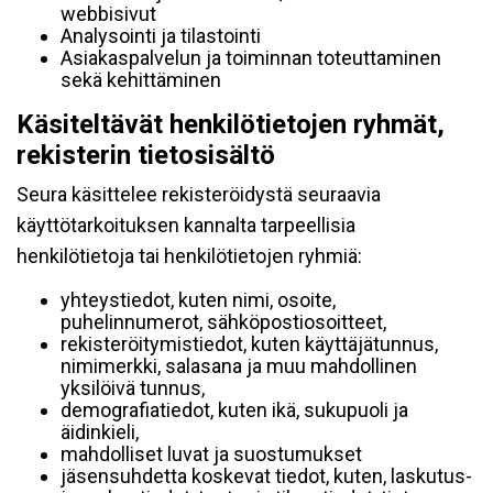
webbisivut
Analysointi ja tilastointi
Asiakaspalvelun ja toiminnan toteuttaminen
sekä kehittäminen
Käsiteltävät henkilötietojen ryhmät,
rekisterin tietosisältö
Seura käsittelee rekisteröidystä seuraavia
käyttötarkoituksen kannalta tarpeellisia
henkilötietoja tai henkilötietojen ryhmiä:
yhteystiedot, kuten nimi, osoite,
puhelinnumerot, sähköpostiosoitteet,
rekisteröitymistiedot, kuten käyttäjätunnus,
nimimerkki, salasana ja muu mahdollinen
yksilöivä tunnus,
demografiatiedot, kuten ikä, sukupuoli ja
äidinkieli,
mahdolliset luvat ja suostumukset
jäsensuhdetta koskevat tiedot, kuten, laskutus-