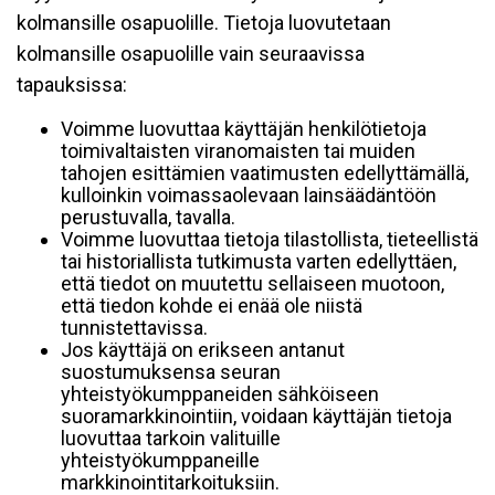
kolmansille osapuolille. Tietoja luovutetaan
kolmansille osapuolille vain seuraavissa
tapauksissa:
Voimme luovuttaa käyttäjän henkilötietoja
toimivaltaisten viranomaisten tai muiden
tahojen esittämien vaatimusten edellyttämällä,
kulloinkin voimassaolevaan lainsäädäntöön
perustuvalla, tavalla.
Voimme luovuttaa tietoja tilastollista, tieteellistä
tai historiallista tutkimusta varten edellyttäen,
että tiedot on muutettu sellaiseen muotoon,
että tiedon kohde ei enää ole niistä
tunnistettavissa.
Jos käyttäjä on erikseen antanut
suostumuksensa seuran
yhteistyökumppaneiden sähköiseen
suoramarkkinointiin, voidaan käyttäjän tietoja
luovuttaa tarkoin valituille
yhteistyökumppaneille
markkinointitarkoituksiin.