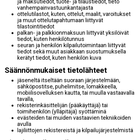
ja maksutiedot, tuote- ja tilaustiedot, tieto
vanhempainvastuunkantajasta
ottelutilastot, kuten, ottelut, maalit, varoitukset
ja muut ottelutapahtumaan liittyvät
tilastointitiedot
palkan- ja palkkionmaksuun liittyvät yksilöivät
tiedot, kuten henkilötunnus
seuran ja henkilön kilpailutoimintaan liittyvät
tiedot sekä muut asiakkaan suostumuksella
kerätyt tiedot, kuten henkilön kuva
Säännönmukaiset tietolähteet
jäseneltä itseltään suoraan järjestelmään,
sähköpostitse, puhelimitse, lomakkeella,
mobiilisovelluksen kautta, tai muulla vastaavalla
tavalla,
rekisterinkäsittelijän (pääkäyttäjä) tai
toimihenkilön (ylläpitäjä) syöttäminä
evästeiden tai muiden vastaavien tekniikoiden
avulla
lajiliittojen rekistereistä ja kilpailujärjestelmistä