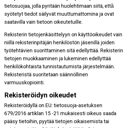
tietosuojaa, jolla pyritään huolehtimaan siitä, että̈
syötetyt tiedot säilyvät muuttumattomina ja ovat
saatavilla vain tietoon oikeutetuille.
Rekisterin tietojenkäsittelyyn on käyttöoikeudet vain
niillä rekisterinpitäjän henkilöstön jäsenillä joiden
työtehtävien suorittaminen sitä edellyttää. Rekisterin
tietojen muokkaaminen ja lukeminen edellyttää
henkilökohtaista tunnistautumista järjestelmään.
Rekisteristä suoritetaan säännöllinen
varmuuskopiointi.
Rekisteröidyn oikeudet
Rekisteröidyllä on EU: tietosuoja-asetuksen
679/2016 artiklan 15 -21 mukaisesti oikeus saada
pääsy tietoihin, pyytää tietojen oikaisemista tai