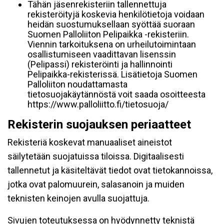
Tähän jäsenrekisteriin tallennettuja
rekisteröityjä koskevia henkilötietoja voidaan
heidän suostumuksellaan syöttää suoraan
Suomen Palloliiton Pelipaikka -rekisteriin.
Viennin tarkoituksena on urheilutoimintaan
osallistumiseen vaadittavan lisenssin
(Pelipassi) rekisteröinti ja hallinnointi
Pelipaikka-rekisterissä. Lisätietoja Suomen
Palloliiton noudattamasta
tietosuojakäytännöstä voit saada osoitteesta
https://www.palloliitto.fi/tietosuoja/
Rekisterin suojauksen periaatteet
Rekisteriä koskevat manuaaliset aineistot
säilytetään suojatuissa tiloissa. Digitaalisesti
tallennetut ja käsiteltävät tiedot ovat tietokannoissa,
jotka ovat palomuurein, salasanoin ja muiden
teknisten keinojen avulla suojattuja.
Sivujen toteutuksessa on hyödynnetty teknistä