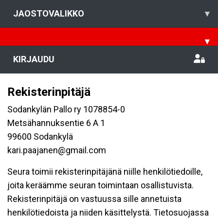
JAOSTOVALIKKO
▾
▾
KIRJAUDU
Rekisterinpitäjä
Sodankylän Pallo ry 1078854-0
Metsähannuksentie 6 A 1
99600 Sodankylä
kari.paajanen@gmail.com
Seura toimii rekisterinpitäjänä niille henkilötiedoille,
joita keräämme seuran toimintaan osallistuvista.
Rekisterinpitäjä on vastuussa sille annetuista
henkilötiedoista ja niiden käsittelystä. Tietosuojassa