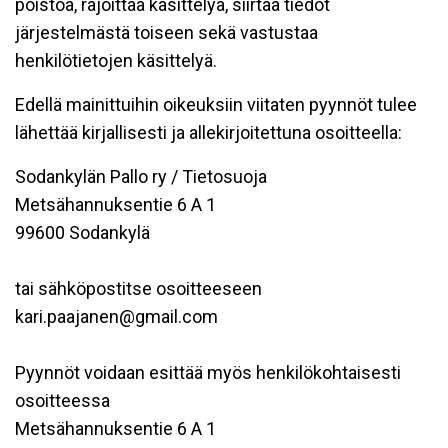
poistoa, rajoittaa käsittelyä, siirtää tiedot
järjestelmästä toiseen sekä vastustaa
henkilötietojen käsittelyä.
Edellä mainittuihin oikeuksiin viitaten pyynnöt tulee
lähettää kirjallisesti ja allekirjoitettuna osoitteella:
Sodankylän Pallo ry / Tietosuoja
Metsähannuksentie 6 A 1
99600 Sodankylä
tai sähköpostitse osoitteeseen
kari.paajanen@gmail.com
Pyynnöt voidaan esittää myös henkilökohtaisesti
osoitteessa
Metsähannuksentie 6 A 1