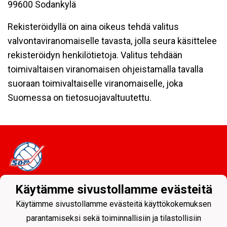
99600 Sodankylä
Rekisteröidyllä on aina oikeus tehdä valitus
valvontaviranomaiselle tavasta, jolla seura käsittelee
rekisteröidyn henkilötietoja. Valitus tehdään
toimivaltaisen viranomaisen ohjeistamalla tavalla
suoraan toimivaltaiselle viranomaiselle, joka
Suomessa on tietosuojavaltuutettu.
Käytämme sivustollamme evästeitä
Tietosuojaseloste
Käytämme sivustollamme evästeitä käyttökokemuksen
Sodankylän Pallo ry - Nuorissa on tulevaisuus
parantamiseksi sekä toiminnallisiin ja tilastollisiin