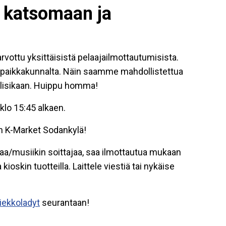
le katsomaan ja
n arvottu yksittäisistä pelaajailmottautumisista.
ri paikkakunnalta. Näin saamme mahdollistettua
 olisikaan. Huippu homma!
 klo 15:45 alkaen.
n K-Market Sodankylä!
jaa/musiikin soittajaa, saa ilmottautua mukaan
ioskin tuotteilla. Laittele viestiä tai nykäise
ekkoladyt
seurantaan!