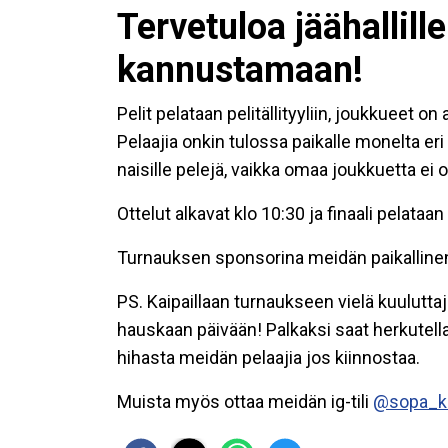
Tervetuloa jäähallil
kannustamaan!
Pelit pelataan pelitällityyliin, joukkueet o
Pelaajia onkin tulossa paikalle monelta e
naisille pelejä, vaikka omaa joukkuetta ei
Ottelut alkavat klo 10:30 ja finaali pelataan
Turnauksen sponsorina meidän paikalline
PS. Kaipaillaan turnaukseen vielä kuulutta
hauskaan päivään! Palkaksi saat herkutella k
hihasta meidän pelaajia jos kiinnostaa.
Muista myös ottaa meidän ig-tili
@sopa_ki