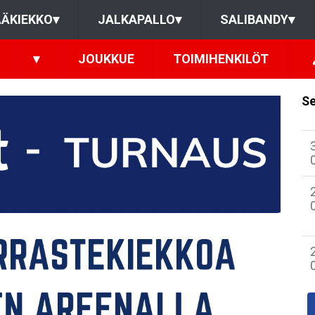
ÄKIEKKO
▾
JALKAPALLO
▾
SALIBANDY
▾
▾
JOUKKUE
TOIMIHENKILÖT
Se