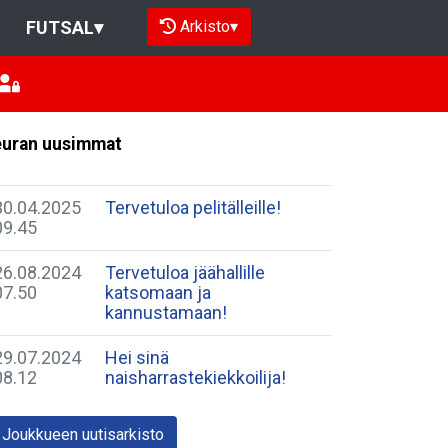
Arkisto
▾
FUTSAL
▾
uran uusimmat
30.04.2025
Tervetuloa pelitälleille!
09.45
26.08.2024
Tervetuloa jäähallille
07.50
katsomaan ja
kannustamaan!
29.07.2024
Hei sinä
08.12
naisharrastekiekkoilija!
Joukkueen uutisarkisto