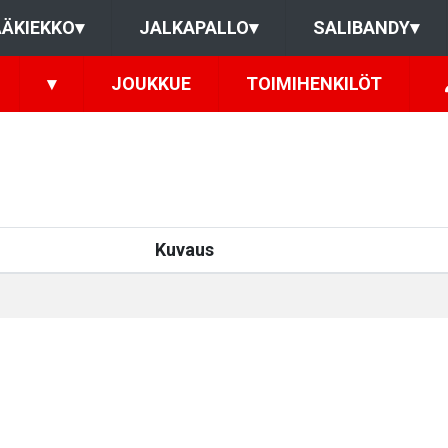
ÄKIEKKO
▾
JALKAPALLO
▾
SALIBANDY
▾
▾
JOUKKUE
TOIMIHENKILÖT
Kuvaus