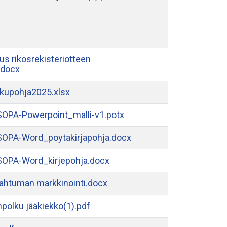
s rikosrekisteriotteen
.docx
kupohja2025.xlsx
OPA-Powerpoint_malli-v1.potx
OPA-Word_poytakirjapohja.docx
OPA-Word_kirjepohja.docx
pahtuman markkinointi.docx
anpolku jääkiekko(1).pdf