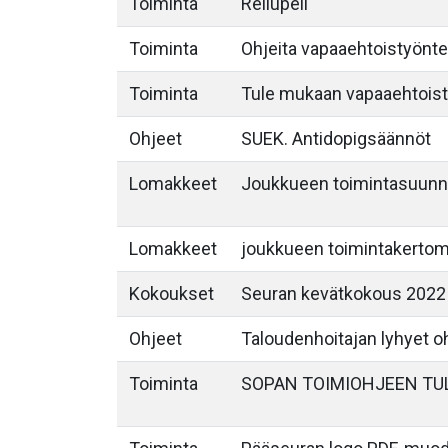
Toiminta
Reilupeli
Toiminta
Ohjeita vapaaehtoistyöntek
Toiminta
Tule mukaan vapaaehtois
Ohjeet
SUEK. Antidopigsäännöt
Lomakkeet
Joukkueen toimintasuunn
Lomakkeet
joukkueen toimintakerto
Kokoukset
Seuran kevätkokous 2022
Ohjeet
Taloudenhoitajan lyhyet o
Toiminta
SOPAN TOIMIOHJEEN TU