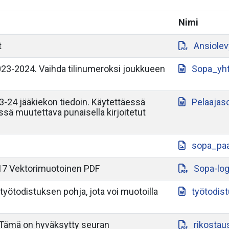
Nimi
t
Ansiole
3-2024. Vaihda tilinumeroksi joukkueen
Sopa_yh
-24 jääkiekon tiedoin. Käytettäessä
Pelaajas
yssä muutettava punaisella kirjoitetut
sopa_paa
17 Vektorimuotoinen PDF
Sopa-lo
työtodistuksen pohja, jota voi muotoilla
työtodis
 Tämä on hyväksytty seuran
rikostau