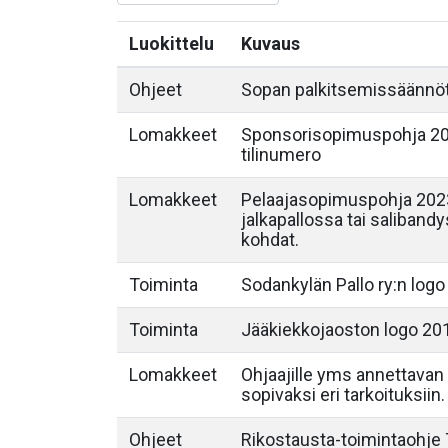
Luokittelu
Kuvaus
Ohjeet
Sopan palkitsemissäännö
Lomakkeet
Sponsorisopimuspohja 202
tilinumero
Lomakkeet
Pelaajasopimuspohja 2023
jalkapallossa tai saliband
kohdat.
Toiminta
Sodankylän Pallo ry:n logo
Toiminta
Jääkiekkojaoston logo 20
Lomakkeet
Ohjaajille yms annettavan 
sopivaksi eri tarkoituksiin.
Ohjeet
Rikostausta-toimintaohje