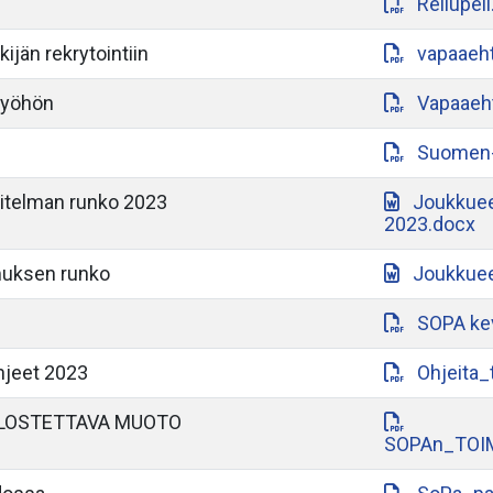
Reilupeli
ijän rekrytointiin
vapaaeht
työhön
Vapaaeht
Suomen-a
itelman runko 2023
Joukkuee
2023.docx
muksen runko
Joukkuee
SOPA ke
hjeet 2023
Ohjeita_
LOSTETTAVA MUOTO
SOPAn_TOI