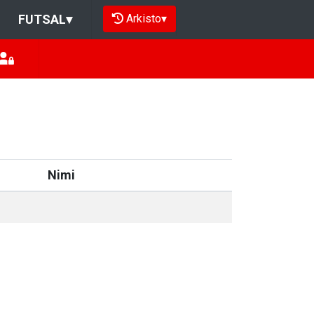
Arkisto
▾
FUTSAL
▾
Nimi