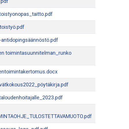
.pdf
oistyonopas_taitto.pdf
oistyö.pdf
ntidopingsäännöstö.pdf
n toimintasuunnitelman_runko
ntoimintakertomus.docx
vätkokous2022_pöytäkirja.pdf
taloudenhoitajalle_2023.pdf
MINTAOHJE_TULOSTETTAVAMUOTO.pdf