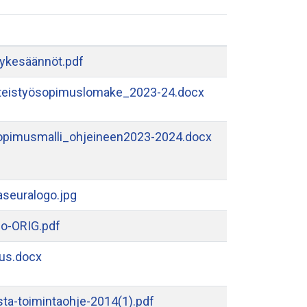
vykesäännöt.pdf
teistyösopimuslomake_2023-24.docx
opimusmalli_ohjeineen2023-2024.docx
seuralogo.jpg
go-ORIG.pdf
tus.docx
sta-toimintaohje-2014(1).pdf