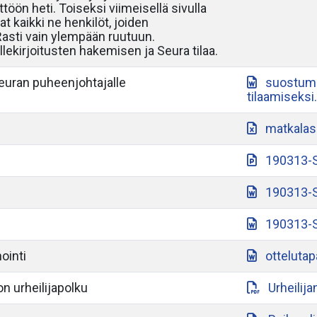
töön heti. Toiseksi viimeisellä sivulla
at kaikki ne henkilöt, joiden
 Rasti vain ylempään ruutuun.
lekirjoitusten hakemisen ja Seura tilaa.
seuran puheenjohtajalle
suostumu
tilaamiseksi
matkalas
190313-S
190313-S
190313-S
ointi
otteluta
n urheilijapolku
Urheilij