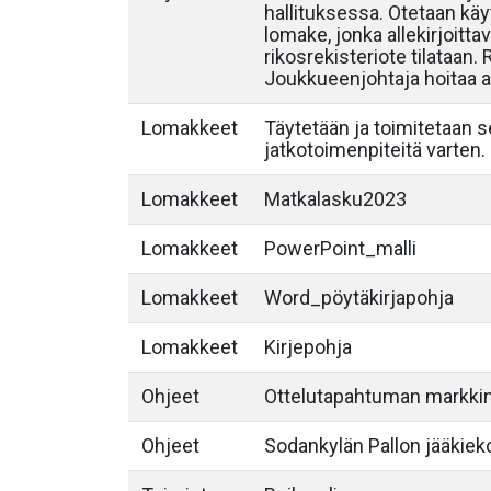
hallituksessa. Otetaan käyt
lomake, jonka allekirjoittav
rikosrekisteriote tilataan.
Joukkueenjohtaja hoitaa al
Lomakkeet
Täytetään ja toimitetaan 
jatkotoimenpiteitä varten.
Lomakkeet
Matkalasku2023
Lomakkeet
PowerPoint_malli
Lomakkeet
Word_pöytäkirjapohja
Lomakkeet
Kirjepohja
Ohjeet
Ottelutapahtuman markkin
Ohjeet
Sodankylän Pallon jääkieko