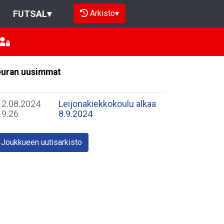
Arkisto
▾
FUTSAL
▾
uran uusimmat
12.08.2024
Leijonakiekkokoulu alkaa
19.26
8.9.2024
Joukkueen uutisarkisto