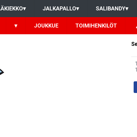
ÄKIEKKO
▾
JALKAPALLO
▾
SALIBANDY
▾
▾
JOUKKUE
TOIMIHENKILÖT
Se