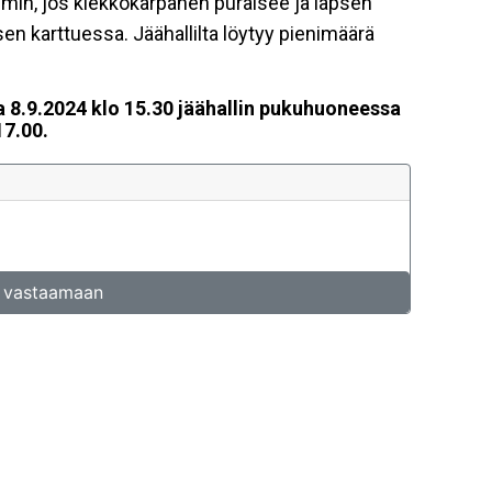
in, jos kiekkokärpänen puraisee ja lapsen
en karttuessa. Jäähallilta löytyy pienimäärä
 8.9.2024 klo 15.30 jäähallin pukuhuoneessa
17.00.