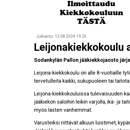
Julkaistu
:
12.08.2024
19.26
Leijonakiekkokoulu 
Sodankylän Pallon jääkiekkojaosto järj
Leijona-kiekkokoulu on alle 8-vuotiaille tytö
tervetulleita kaikki, sukupuoleen tai taito
Leijona-kiekkokouluissa tulevaisuuden kaa
jääkiekon saloihin leikin varjolla, ikä- ja t
myös lasten vanhemmat.
Varusteiksi riittävät alkuun luistimet, kypä