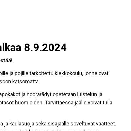
alkaa 8.9.2024
estää
!
ille ja pojille tarkoitettu kiekkokoulu, jonne ovat
tasoon katsomatta.
pokakot ja noorarädyt opetetaan luistelun ja
aitotasot huomioiden. Tarvittaessa jäälle voivat tulla
rä ja kaulasuoja sekä sisäjäälle soveltuvat vaatteet.