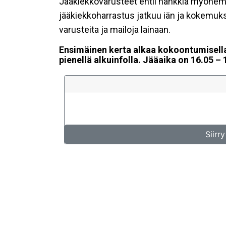
Jääkiekkovarusteet ehtii hankkia myöhemm
jääkiekkoharrastus jatkuu iän ja kokemuks
varusteita ja mailoja lainaan.
Ensimäinen kerta alkaa kokoontumisella
pienellä alkuinfolla. Jääaika on 16.05 – 