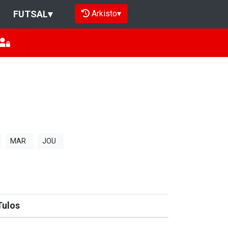
Arkisto
▾
FUTSAL
▾
MAR
JOU
Tulos