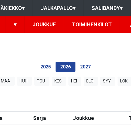
ÄKIEKKO
▾
JALKAPALLO
▾
SALIBANDY
▾
▾
JOUKKUE
TOIMIHENKILÖT
2025
2026
2027
MAA
HUH
TOU
KES
HEI
ELO
SYY
LOK
a
Sarja
Joukkue