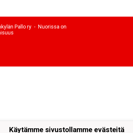
kylän Pallo ry - Nuorissa on
aisuus
Käytämme sivustollamme evästeitä