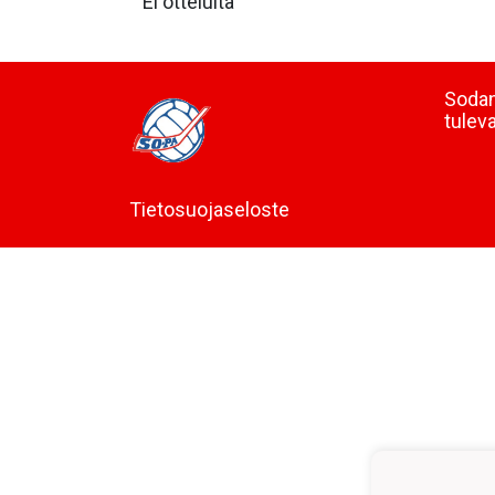
Ei otteluita
Sodan
tulev
Tietosuojaseloste