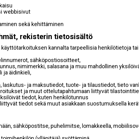
lkaisu
si webbisivut
taminen sekä kehittäminen
hmät, rekisterin tietosisältö
käyttötarkoituksen kannalta tarpeellisia henkilötietoja tai
elinnumerot, sähköpostiosoitteet,
ätunnus, nimimerkki, salasana ja muu mahdollinen yksilöiv
ja äidinkieli,
, laskutus- ja maksutiedot, tuote- ja tilaustiedot, tieto
 varoitukset ja muut ottelutapahtumaan liittyvät tilastointiti
yksilöivät tiedot, kuten henkilötunnus
 liittyvät tiedot sekä muut asiakkaan suostumuksella kerät
mään, sähköpostitse, puhelimitse, lomakkeella, mobiilisove
i toimihenkilön (ylläpitäjä) syöttäminä