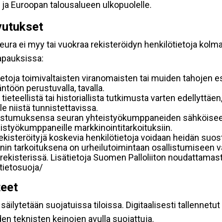
 ja Euroopan talousalueen ulkopuolelle.
vutukset
ura ei myy tai vuokraa rekisteröidyn henkilötietoja kolman
tapauksissa:
etoja toimivaltaisten viranomaisten tai muiden tahojen e
töön perustuvalla, tavalla.
 tieteellistä tai historiallista tutkimusta varten edellyttäe
e niistä tunnistettavissa.
uostumuksensa seuran yhteistyökumppaneiden sähköiseen 
hteistyökumppaneille markkinointitarkoituksiin.
 rekisteröityjä koskevia henkilötietoja voidaan heidän 
iennin tarkoituksena on urheilutoimintaan osallistumiseen v
kka-rekisterissä. Lisätietoja Suomen Palloliiton noudattama
/tietosuoja/
teet
äilytetään suojatuissa tiloissa. Digitaalisesti tallennetut 
en teknisten keinojen avulla suojattuja.