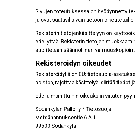
Sivujen toteutuksessa on hyödynnetty tekni
ja ovat saatavilla vain tietoon oikeutetuille.
Rekisterin tietojenkäsittelyyn on käyttöoik
edellyttää. Rekisterin tietojen muokkaami
suoritetaan säännöllinen varmuuskopiointi
Rekisteröidyn oikeudet
Rekisteröidyllä on EU: tietosuoja-asetukse
poistoa, rajoittaa käsittelyä, siirtää tiedo
Edellä mainittuihin oikeuksiin viitaten pyynn
Sodankylän Pallo ry / Tietosuoja
Metsähannuksentie 6 A 1
99600 Sodankylä