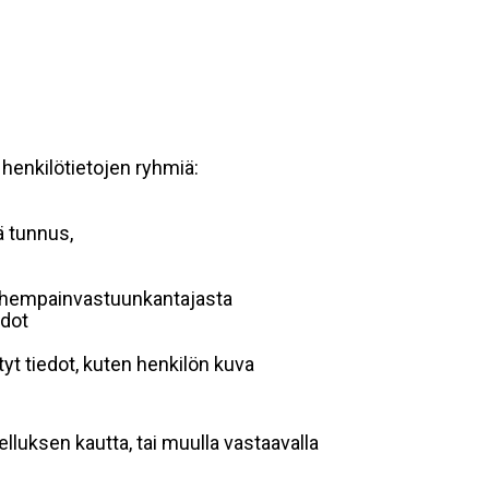
 henkilötietojen ryhmiä:
ä tunnus,
 vanhempainvastuunkantajasta
edot
yt tiedot, kuten henkilön kuva
lluksen kautta, tai muulla vastaavalla