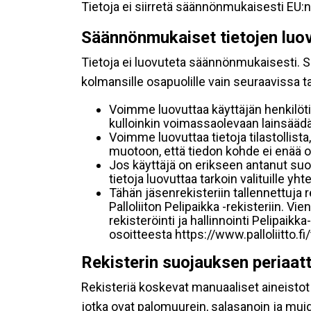
Tietoja ei siirretä säännönmukaisesti EU:n
Säännönmukaiset tietojen luo
Tietoja ei luovuteta säännönmukaisesti. Se
kolmansille osapuolille vain seuraavissa 
Voimme luovuttaa käyttäjän henkilöti
kulloinkin voimassaolevaan lainsäädän
Voimme luovuttaa tietoja tilastollista,
muotoon, että tiedon kohde ei enää ol
Jos käyttäjä on erikseen antanut s
tietoja luovuttaa tarkoin valituille y
Tähän jäsenrekisteriin tallennettuja
Palloliiton Pelipaikka -rekisteriin. V
rekisteröinti ja hallinnointi Pelipai
osoitteesta https://www.palloliitto.fi
Rekisterin suojauksen periaat
Rekisteriä koskevat manuaaliset aineistot s
jotka ovat palomuurein, salasanoin ja muid