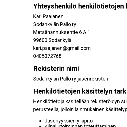
Yhteyshenkilö henkilötietojen 
Kari Paajanen
Sodankylän Pallo ry
Metsähannuksentie 6 A 1
99600 Sodankylä
kari.paajanen@gmail.com
0405372768
Rekisterin nimi
Sodankylän Pallo ry jäsenrekisteri
Henkilötietojen käsittelyn tar
Henkilötietoja käsitellään rekisteröidyn 
perusteella, jolloin lainmukainen käsittelyp
Jäsenyyksien ylläpito
Kilpailutoiminnan toteuttaminen