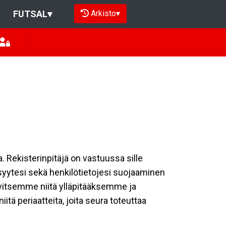
Arkisto
▾
FUTSAL
▾
a. Rekisterinpitäjä on vastuussa sille
isyytesi sekä henkilötietojesi suojaaminen
rvitsemme niitä ylläpitääksemme ja
tä periaatteita, joita seura toteuttaa