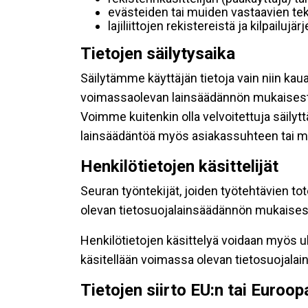
evästeiden tai muiden vastaavien tek
lajiliittojen rekistereistä ja kilpailujä
Tietojen säilytysaika
Säilytämme käyttäjän tietoja vain niin kau
voimassaolevan lainsäädännön mukaisest
Voimme kuitenkin olla velvoitettuja säily
lainsäädäntöä myös asiakassuhteen tai mu
Henkilötietojen käsittelijät
Seuran työntekijät, joiden työtehtävien to
olevan tietosuojalainsäädännön mukaisesti
Henkilötietojen käsittelyä voidaan myös ul
käsitellään voimassa olevan tietosuojala
Tietojen siirto EU:n tai Euroo