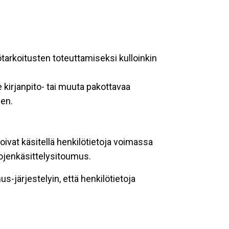
ötarkoitusten toteuttamiseksi kulloinkin
 kirjanpito- tai muuta pakottavaa
een.
oivat käsitellä henkilötietoja voimassa
tojenkäsittelysitoumus.
-järjestelyin, että henkilötietoja