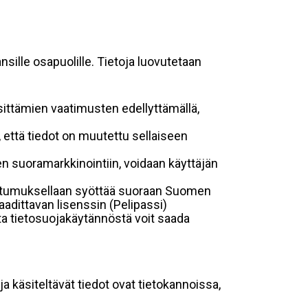
sille osapuolille. Tietoja luovutetaan
sittämien vaatimusten edellyttämällä,
n, että tiedot on muutettu sellaiseen
suoramarkkinointiin, voidaan käyttäjän
suostumuksellaan syöttää suoraan Suomen
aadittavan lisenssin (Pelipassi)
sta tietosuojakäytännöstä voit saada
ja käsiteltävät tiedot ovat tietokannoissa,