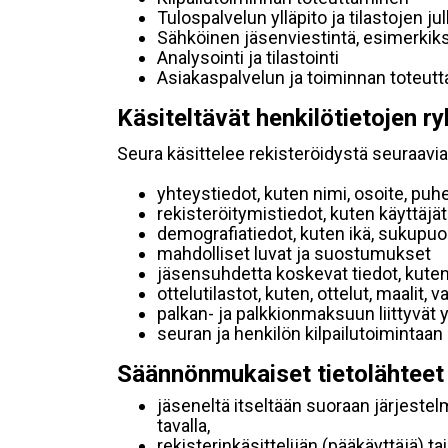
Tulospalvelun ylläpito ja tilastojen ju
Sähköinen jäsenviestintä, esimerkik
Analysointi ja tilastointi
Asiakaspalvelun ja toiminnan toteut
Käsiteltävät henkilötietojen ry
Seura käsittelee rekisteröidystä seuraavia 
yhteystiedot, kuten nimi, osoite, puh
rekisteröitymistiedot, kuten käyttäj
demografiatiedot, kuten ikä, sukupuoli 
mahdolliset luvat ja suostumukset
jäsensuhdetta koskevat tiedot, kuten
ottelutilastot, kuten, ottelut, maalit,
palkan- ja palkkionmaksuun liittyvät 
seuran ja henkilön kilpailutoimintaan
Säännönmukaiset tietolähteet
jäseneltä itseltään suoraan järjestel
tavalla,
rekisterinkäsittelijän (pääkäyttäjä) ta