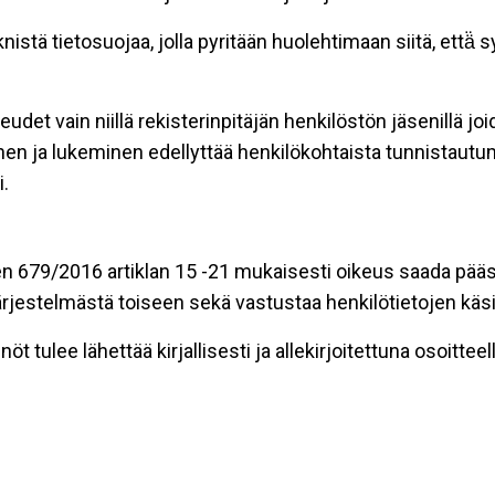
stä tietosuojaa, jolla pyritään huolehtimaan siitä, että̈
eudet vain niillä rekisterinpitäjän henkilöstön jäsenillä j
nen ja lukeminen edellyttää henkilökohtaista tunnistautum
.
n 679/2016 artiklan 15 -21 mukaisesti oikeus saada pääsy 
t järjestelmästä toiseen sekä vastustaa henkilötietojen käsi
öt tulee lähettää kirjallisesti ja allekirjoitettuna osoitteell