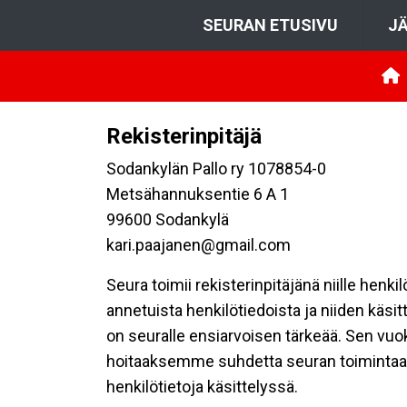
SEURAN ETUSIVU
JÄ
Rekisterinpitäjä
Sodankylän Pallo ry 1078854-0
Metsähannuksentie 6 A 1
99600 Sodankylä
kari.paajanen@gmail.com
Seura toimii rekisterinpitäjänä niille henk
annetuista henkilötiedoista ja niiden käsi
on seuralle ensiarvoisen tärkeää. Sen vuo
hoitaaksemme suhdetta seuran toimintaan os
henkilötietoja käsittelyssä.