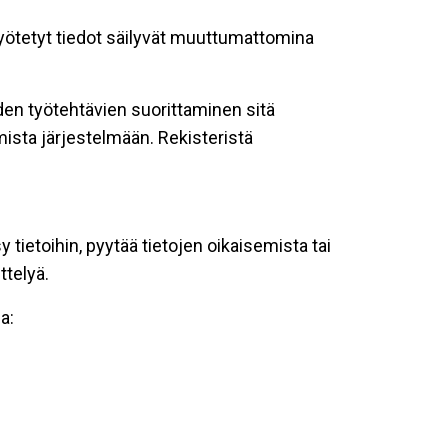
 syötetyt tiedot säilyvät muuttumattomina
oiden työtehtävien suorittaminen sitä
ista järjestelmään. Rekisteristä
tietoihin, pyytää tietojen oikaisemista tai
ttelyä.
a: