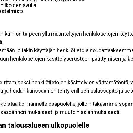
niikoiden avulla
rjestelmistä
an kuin on tarpeen yllä määriteltyjen henkilötietojen käytt
i.
ttämään joitakin käyttäjän henkilötietoja noudattaaksemme
un henkilötietojen käsittelyperusteen päättymisen jälk
teuttamiseksi henkilötietojen käsittely on välttämätöntä, v
 ja heidän kanssaan on tehty erillisen salassapito ja tie
koistaa kolmannelle osapuolelle, jolloin takaamme sopimus
insäädännön mukaisesti ja muutoin asianmukaisesti.
pan talousalueen ulkopuolelle