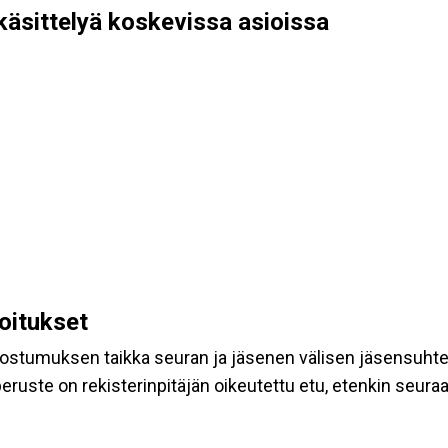
käsittelyä koskevissa asioissa
koitukset
suostumuksen taikka seuran ja jäsenen välisen jäsensuht
eruste on rekisterinpitäjän oikeutettu etu, etenkin seuraav