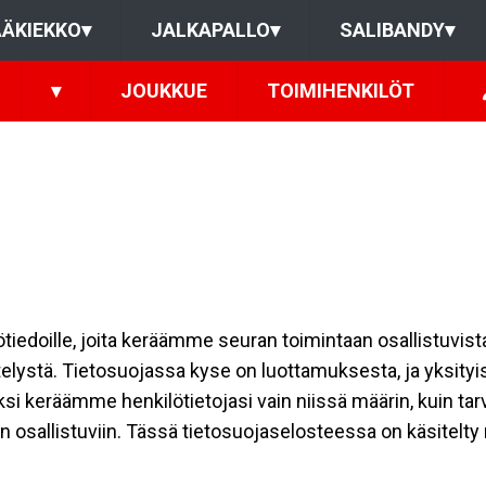
ÄKIEKKO
▾
JALKAPALLO
▾
SALIBANDY
▾
▾
JOUKKUE
TOIMIHENKILÖT
ilötiedoille, joita keräämme seuran toimintaan osallistuvist
ttelystä. Tietosuojassa kyse on luottamuksesta, ja yksity
ksi keräämme henkilötietojasi vain niissä määrin, kuin ta
allistuviin. Tässä tietosuojaselosteessa on käsitelty nii