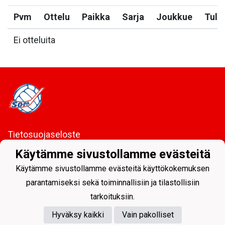
Pvm
Ottelu
Paikka
Sarja
Joukkue
Tulo
Ei otteluita
Tietosuojaseloste
Käytämme sivustollamme evästeitä
Sodankylän Pallo ry - Nuorissa on tulevaisuus
Käytämme sivustollamme evästeitä käyttökokemuksen
parantamiseksi sekä toiminnallisiin ja tilastollisiin
tarkoituksiin.
Hyväksy kaikki
Vain pakolliset
Powered by