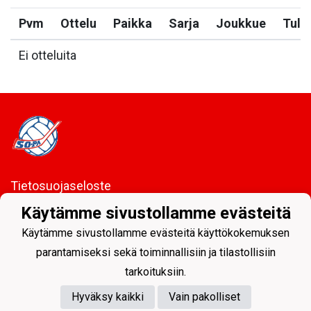
Pvm
Ottelu
Paikka
Sarja
Joukkue
Tulo
Ei otteluita
Tietosuojaseloste
Käytämme sivustollamme evästeitä
Sodankylän Pallo ry - Nuorissa on tulevaisuus
Käytämme sivustollamme evästeitä käyttökokemuksen
parantamiseksi sekä toiminnallisiin ja tilastollisiin
tarkoituksiin.
Hyväksy kaikki
Vain pakolliset
Powered by