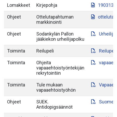
Lomakkeet
Kirjepohja
190313-S
Ohjeet
Ottelutapahtuman
otteluta
markkinointi
Ohjeet
Sodankylän Pallon
Urheilij
jääkiekon urheilijapolku
Toiminta
Reilupeli
Reilupeli
Toiminta
Ohjeita
vapaaeht
vapaaehtoistyöntekijän
rekrytointiin
Toiminta
Tule mukaan
Vapaaeht
vapaaehtoistyöhön
Ohjeet
SUEK.
Suomen-a
Antidopigsäännöt