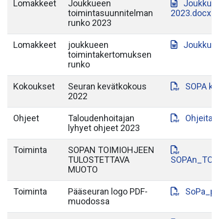
Lomakkeet
Joukkueen
Joukkuee
toimintasuunnitelman
2023.docx
runko 2023
Lomakkeet
joukkueen
Joukkuee
toimintakertomuksen
runko
Kokoukset
Seuran kevätkokous
SOPA ke
2022
Ohjeet
Taloudenhoitajan
Ohjeita_
lyhyet ohjeet 2023
Toiminta
SOPAN TOIMIOHJEEN
TULOSTETTAVA
SOPAn_TOI
MUOTO
Toiminta
Pääseuran logo PDF-
SoPa_pa
muodossa