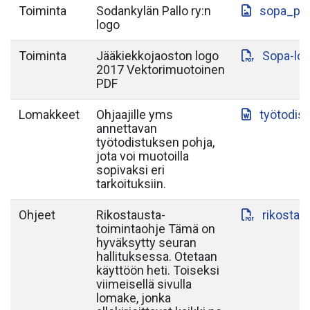
Toiminta
Sodankylän Pallo ry:n
sopa_paa
logo
Toiminta
Jääkiekkojaoston logo
Sopa-lo
2017 Vektorimuotoinen
PDF
Lomakkeet
Ohjaajille yms
työtodis
annettavan
työtodistuksen pohja,
jota voi muotoilla
sopivaksi eri
tarkoituksiin.
Ohjeet
Rikostausta-
rikostau
toimintaohje Tämä on
hyväksytty seuran
hallituksessa. Otetaan
käyttöön heti. Toiseksi
viimeisellä sivulla
lomake, jonka