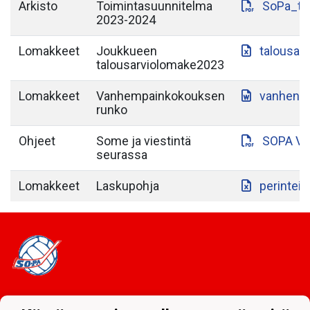
Arkisto
Toimintasuunnitelma
SoPa_to
2023-2024
Lomakkeet
Joukkueen
talousar
talousarviolomake2023
Lomakkeet
Vanhempainkokouksen
vanhenp
runko
Ohjeet
Some ja viestintä
SOPA VI
seurassa
Lomakkeet
Laskupohja
perintein
Tietosuojaseloste