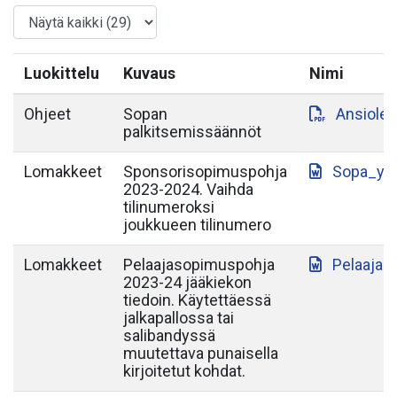
Luokittelu
Kuvaus
Nimi
Ohjeet
Sopan
Ansiole
palkitsemissäännöt
Lomakkeet
Sponsorisopimuspohja
Sopa_yh
2023-2024. Vaihda
tilinumeroksi
joukkueen tilinumero
Lomakkeet
Pelaajasopimuspohja
Pelaajas
2023-24 jääkiekon
tiedoin. Käytettäessä
jalkapallossa tai
salibandyssä
muutettava punaisella
kirjoitetut kohdat.