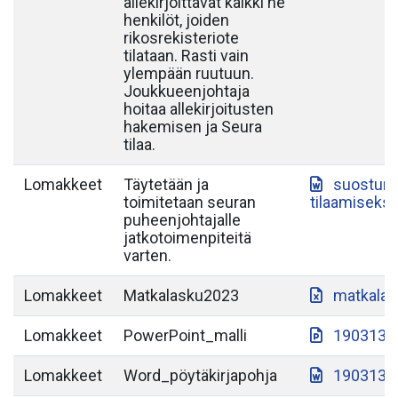
allekirjoittavat kaikki ne
henkilöt, joiden
rikosrekisteriote
tilataan. Rasti vain
ylempään ruutuun.
Joukkueenjohtaja
hoitaa allekirjoitusten
hakemisen ja Seura
tilaa.
Lomakkeet
Täytetään ja
suostumu
toimitetaan seuran
tilaamiseksi
puheenjohtajalle
jatkotoimenpiteitä
varten.
Lomakkeet
Matkalasku2023
matkalas
Lomakkeet
PowerPoint_malli
190313-S
Lomakkeet
Word_pöytäkirjapohja
190313-S