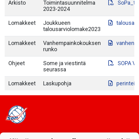
Arkisto
Toimintasuunnitelma
SoPa_to
2023-2024
Lomakkeet
Joukkueen
talousar
talousarviolomake2023
Lomakkeet
Vanhempainkokouksen
vanhenp
runko
Ohjeet
Some ja viestintä
SOPA VI
seurassa
Lomakkeet
Laskupohja
perintein
Tietosuojaseloste