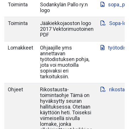
Toiminta
Sodankylän Pallo ry:n
sopa_paa
logo
Toiminta
Jääkiekkojaoston logo
Sopa-lo
2017 Vektorimuotoinen
PDF
Lomakkeet
Ohjaajille yms
työtodis
annettavan
työtodistuksen pohja,
jota voi muotoilla
sopivaksi eri
tarkoituksiin.
Ohjeet
Rikostausta-
rikostau
toimintaohje Tämä on
hyväksytty seuran
hallituksessa. Otetaan
käyttöön heti. Toiseksi
viimeisellä sivulla
lomake, jonka