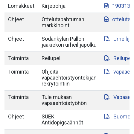
Lomakkeet
Kirjepohja
190313-S
Ohjeet
Ottelutapahtuman
otteluta
markkinointi
Ohjeet
Sodankylän Pallon
Urheilij
jääkiekon urheilijapolku
Toiminta
Reilupeli
Reilupeli
Toiminta
Ohjeita
vapaaeht
vapaaehtoistyöntekijän
rekrytointiin
Toiminta
Tule mukaan
Vapaaeht
vapaaehtoistyöhön
Ohjeet
SUEK.
Suomen-a
Antidopigsäännöt