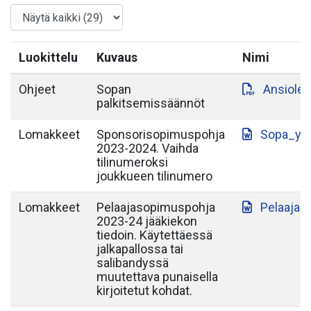
Luokittelu
Kuvaus
Nimi
Ohjeet
Sopan
Ansiole
palkitsemissäännöt
Lomakkeet
Sponsorisopimuspohja
Sopa_yh
2023-2024. Vaihda
tilinumeroksi
joukkueen tilinumero
Lomakkeet
Pelaajasopimuspohja
Pelaajas
2023-24 jääkiekon
tiedoin. Käytettäessä
jalkapallossa tai
salibandyssä
muutettava punaisella
kirjoitetut kohdat.