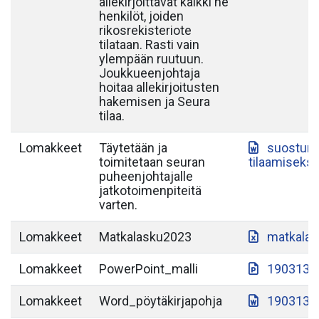
allekirjoittavat kaikki ne
henkilöt, joiden
rikosrekisteriote
tilataan. Rasti vain
ylempään ruutuun.
Joukkueenjohtaja
hoitaa allekirjoitusten
hakemisen ja Seura
tilaa.
Lomakkeet
Täytetään ja
suostumu
toimitetaan seuran
tilaamiseksi
puheenjohtajalle
jatkotoimenpiteitä
varten.
Lomakkeet
Matkalasku2023
matkalas
Lomakkeet
PowerPoint_malli
190313-S
Lomakkeet
Word_pöytäkirjapohja
190313-S