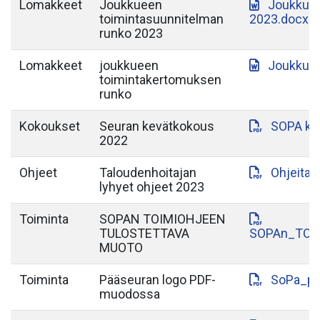
Lomakkeet
Joukkueen
Joukkuee
toimintasuunnitelman
2023.docx
runko 2023
Lomakkeet
joukkueen
Joukkuee
toimintakertomuksen
runko
Kokoukset
Seuran kevätkokous
SOPA ke
2022
Ohjeet
Taloudenhoitajan
Ohjeita_
lyhyet ohjeet 2023
Toiminta
SOPAN TOIMIOHJEEN
TULOSTETTAVA
SOPAn_TOI
MUOTO
Toiminta
Pääseuran logo PDF-
SoPa_pa
muodossa