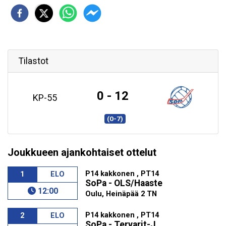
Tilastot
0 - 12
KP-55
(0-7)
Joukkueen ajankohtaiset ottelut
P14 kakkonen , PT14
1
ELO
SoPa - OLS/Haaste
12:00
Oulu, Heinäpää 2 TN
P14 kakkonen , PT14
2
ELO
SoPa - Tervarit-J