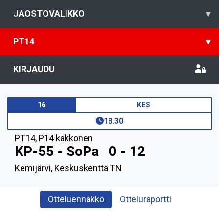
JAOSTOVALIKKO
▾
PT14
▾
KIRJAUDU
16
KES
18.30
PT14
,
P14 kakkonen
KP-55 - SoPa
0 - 12
Kemijärvi, Keskuskenttä TN
Otteluennakko
Otteluraportti