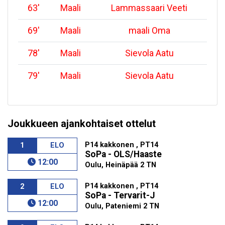
63
'
Maali
Lammassaari Veeti
69
'
Maali
maali Oma
78
'
Maali
Sievola Aatu
79
'
Maali
Sievola Aatu
Joukkueen ajankohtaiset ottelut
P14 kakkonen , PT14
1
ELO
SoPa - OLS/Haaste
12:00
Oulu, Heinäpää 2 TN
P14 kakkonen , PT14
2
ELO
SoPa - Tervarit-J
12:00
Oulu, Pateniemi 2 TN