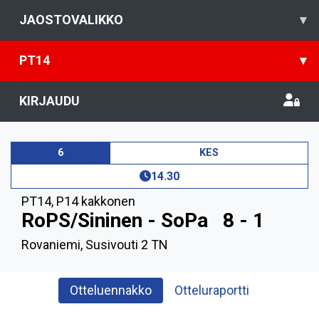
JAOSTOVALIKKO
▾
PT14
▾
KIRJAUDU
6
KES
14.30
PT14
,
P14 kakkonen
RoPS/Sininen - SoPa
8 - 1
Rovaniemi, Susivouti 2 TN
Otteluennakko
Otteluraportti