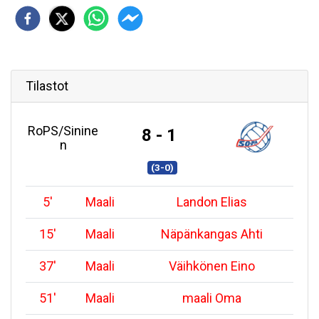
Tilastot
RoPS/Sinine
8 - 1
n
(3-0)
5
'
Maali
Landon Elias
15
'
Maali
Näpänkangas Ahti
37
'
Maali
Väihkönen Eino
51
'
Maali
maali Oma