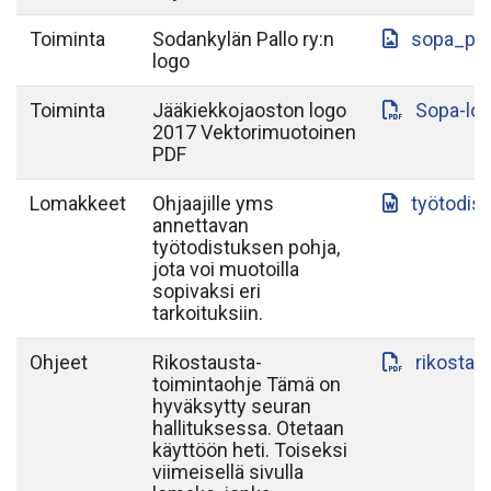
Toiminta
Sodankylän Pallo ry:n
sopa_paa
logo
Toiminta
Jääkiekkojaoston logo
Sopa-lo
2017 Vektorimuotoinen
PDF
Lomakkeet
Ohjaajille yms
työtodis
annettavan
työtodistuksen pohja,
jota voi muotoilla
sopivaksi eri
tarkoituksiin.
Ohjeet
Rikostausta-
rikostau
toimintaohje Tämä on
hyväksytty seuran
hallituksessa. Otetaan
käyttöön heti. Toiseksi
viimeisellä sivulla