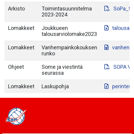
Arkisto
Toimintasuunnitelma
SoPa_to
2023-2024
Lomakkeet
Joukkueen
talousar
talousarviolomake2023
Lomakkeet
Vanhempainkokouksen
vanhenp
runko
Ohjeet
Some ja viestintä
SOPA VI
seurassa
Lomakkeet
Laskupohja
perintein