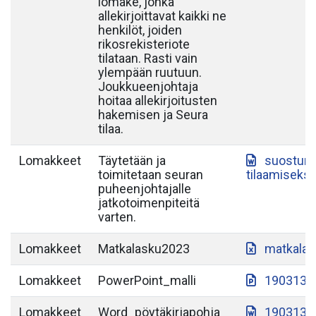
lomake, jonka
allekirjoittavat kaikki ne
henkilöt, joiden
rikosrekisteriote
tilataan. Rasti vain
ylempään ruutuun.
Joukkueenjohtaja
hoitaa allekirjoitusten
hakemisen ja Seura
tilaa.
Lomakkeet
Täytetään ja
suostumu
toimitetaan seuran
tilaamiseksi
puheenjohtajalle
jatkotoimenpiteitä
varten.
Lomakkeet
Matkalasku2023
matkalas
Lomakkeet
PowerPoint_malli
190313-S
Lomakkeet
Word_pöytäkirjapohja
190313-S