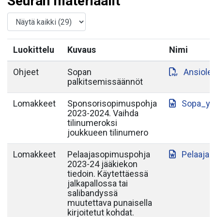
Seuran materiaalit
Luokittelu
Kuvaus
Nimi
Ohjeet
Sopan
Ansiole
palkitsemissäännöt
Lomakkeet
Sponsorisopimuspohja
Sopa_yh
2023-2024. Vaihda
tilinumeroksi
joukkueen tilinumero
Lomakkeet
Pelaajasopimuspohja
Pelaajas
2023-24 jääkiekon
tiedoin. Käytettäessä
jalkapallossa tai
salibandyssä
muutettava punaisella
kirjoitetut kohdat.