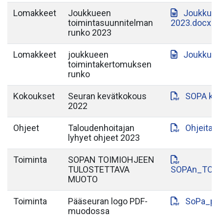
Lomakkeet
Joukkueen
Joukkuee
toimintasuunnitelman
2023.docx
runko 2023
Lomakkeet
joukkueen
Joukkuee
toimintakertomuksen
runko
Kokoukset
Seuran kevätkokous
SOPA ke
2022
Ohjeet
Taloudenhoitajan
Ohjeita_
lyhyet ohjeet 2023
Toiminta
SOPAN TOIMIOHJEEN
TULOSTETTAVA
SOPAn_TOI
MUOTO
Toiminta
Pääseuran logo PDF-
SoPa_pa
muodossa