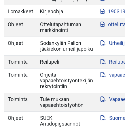
Lomakkeet
Kirjepohja
190313-S
Ohjeet
Ottelutapahtuman
otteluta
markkinointi
Ohjeet
Sodankylän Pallon
Urheilij
jääkiekon urheilijapolku
Toiminta
Reilupeli
Reilupeli
Toiminta
Ohjeita
vapaaeht
vapaaehtoistyöntekijän
rekrytointiin
Toiminta
Tule mukaan
Vapaaeht
vapaaehtoistyöhön
Ohjeet
SUEK.
Suomen-a
Antidopigsäännöt