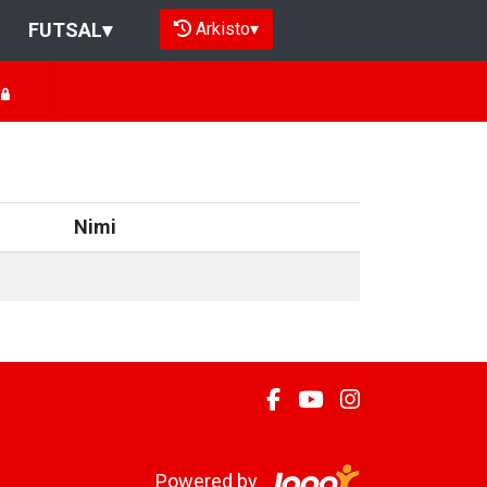
Arkisto
▾
FUTSAL
▾
Nimi
Powered by