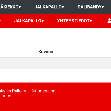
ÄKIEKKO
▾
JALKAPALLO
▾
SALIBANDY
▾
JALKAPALLO
▾
YHTEYSTIEDOT
▾
Kuvaus
kylän Pallo ry - Nuorissa on
aisuus