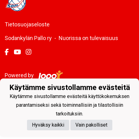
Tietosuojaseloste
Sodankylän Pallo ry - Nuorissa on tulevaisuus
Powered by
Käytämme sivustollamme evästeitä
Käytämme sivustollamme evästeitä käyttökokemuksen
parantamiseksi sekä toiminnallisiin ja tilastollisiin
tarkoituksiin.
Hyväksy kaikki
Vain pakolliset