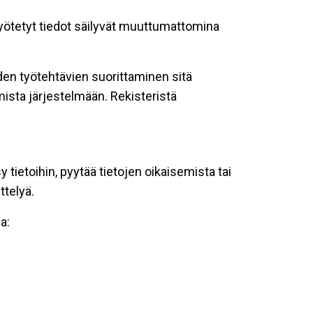
 syötetyt tiedot säilyvät muuttumattomina
oiden työtehtävien suorittaminen sitä
ista järjestelmään. Rekisteristä
tietoihin, pyytää tietojen oikaisemista tai
ttelyä.
a: