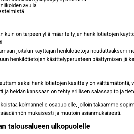
niikoiden avulla
rjestelmistä
an kuin on tarpeen yllä määriteltyjen henkilötietojen käytt
i.
ttämään joitakin käyttäjän henkilötietoja noudattaaksemme
un henkilötietojen käsittelyperusteen päättymisen jälk
teuttamiseksi henkilötietojen käsittely on välttämätöntä, v
 ja heidän kanssaan on tehty erillisen salassapito ja tie
koistaa kolmannelle osapuolelle, jolloin takaamme sopimus
insäädännön mukaisesti ja muutoin asianmukaisesti.
pan talousalueen ulkopuolelle