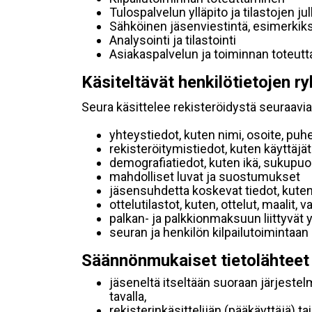
Tulospalvelun ylläpito ja tilastojen ju
Sähköinen jäsenviestintä, esimerkik
Analysointi ja tilastointi
Asiakaspalvelun ja toiminnan toteut
Käsiteltävät henkilötietojen ry
Seura käsittelee rekisteröidystä seuraavia 
yhteystiedot, kuten nimi, osoite, puh
rekisteröitymistiedot, kuten käyttäj
demografiatiedot, kuten ikä, sukupuoli 
mahdolliset luvat ja suostumukset
jäsensuhdetta koskevat tiedot, kuten
ottelutilastot, kuten, ottelut, maalit,
palkan- ja palkkionmaksuun liittyvät 
seuran ja henkilön kilpailutoimintaan
Säännönmukaiset tietolähteet
jäseneltä itseltään suoraan järjestel
tavalla,
rekisterinkäsittelijän (pääkäyttäjä) ta