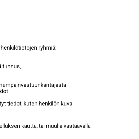
 henkilötietojen ryhmiä:
ä tunnus,
 vanhempainvastuunkantajasta
edot
yt tiedot, kuten henkilön kuva
lluksen kautta, tai muulla vastaavalla