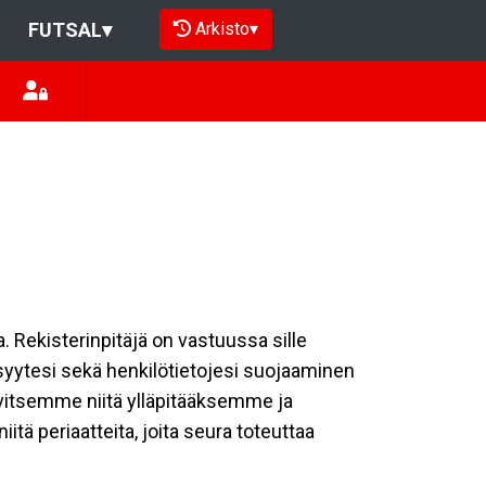
Arkisto
▾
FUTSAL
▾
a. Rekisterinpitäjä on vastuussa sille
isyytesi sekä henkilötietojesi suojaaminen
rvitsemme niitä ylläpitääksemme ja
tä periaatteita, joita seura toteuttaa