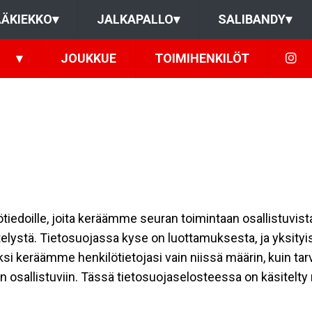
ÄKIEKKO
▾
JALKAPALLO
▾
SALIBANDY
▾
▾
JOUKKUE
TOIMIHENKILÖT
ilötiedoille, joita keräämme seuran toimintaan osallistuvist
ttelystä. Tietosuojassa kyse on luottamuksesta, ja yksity
ksi keräämme henkilötietojasi vain niissä määrin, kuin ta
allistuviin. Tässä tietosuojaselosteessa on käsitelty nii