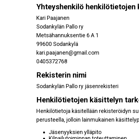
Yhteyshenkilö henkilötietojen 
Kari Paajanen
Sodankylän Pallo ry
Metsähannuksentie 6 A 1
99600 Sodankylä
kari.paajanen@gmail.com
0405372768
Rekisterin nimi
Sodankylän Pallo ry jäsenrekisteri
Henkilötietojen käsittelyn tar
Henkilötietoja käsitellään rekisteröidyn 
perusteella, jolloin lainmukainen käsittelyp
Jäsenyyksien ylläpito
Kilpailutoiminnan toteuttaminen