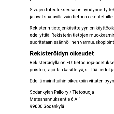
Sivujen toteutuksessa on hyödynnetty tekni
ja ovat saatavilla vain tietoon oikeutetuille.
Rekisterin tietojenkäsittelyyn on käyttöoik
edellyttää. Rekisterin tietojen muokkaami
suoritetaan säännöllinen varmuuskopiointi
Rekisteröidyn oikeudet
Rekisteröidyllä on EU: tietosuoja-asetukse
poistoa, rajoittaa käsittelyä, siirtää tiedo
Edellä mainittuihin oikeuksiin viitaten pyynn
Sodankylän Pallo ry / Tietosuoja
Metsähannuksentie 6 A 1
99600 Sodankylä