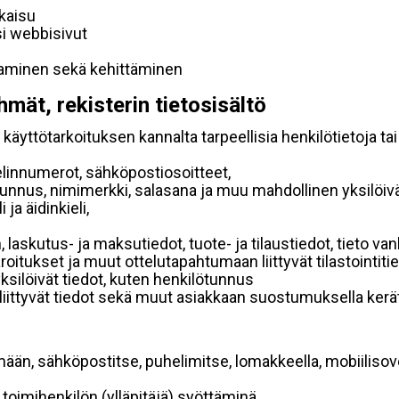
lkaisu
si webbisivut
taminen sekä kehittäminen
hmät, rekisterin tietosisältö
käyttötarkoituksen kannalta tarpeellisia henkilötietoja tai
elinnumerot, sähköpostiosoitteet,
ätunnus, nimimerkki, salasana ja muu mahdollinen yksilöiv
ja äidinkieli,
, laskutus- ja maksutiedot, tuote- ja tilaustiedot, tieto
 varoitukset ja muut ottelutapahtumaan liittyvät tilastointiti
yksilöivät tiedot, kuten henkilötunnus
 liittyvät tiedot sekä muut asiakkaan suostumuksella kerät
mään, sähköpostitse, puhelimitse, lomakkeella, mobiilisove
i toimihenkilön (ylläpitäjä) syöttäminä