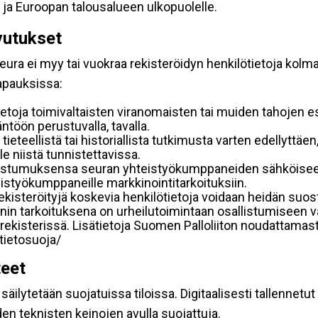
 ja Euroopan talousalueen ulkopuolelle.
vutukset
ura ei myy tai vuokraa rekisteröidyn henkilötietoja kolman
tapauksissa:
etoja toimivaltaisten viranomaisten tai muiden tahojen e
töön perustuvalla, tavalla.
 tieteellistä tai historiallista tutkimusta varten edellyttäe
e niistä tunnistettavissa.
uostumuksensa seuran yhteistyökumppaneiden sähköiseen 
hteistyökumppaneille markkinointitarkoituksiin.
 rekisteröityjä koskevia henkilötietoja voidaan heidän 
iennin tarkoituksena on urheilutoimintaan osallistumiseen v
kka-rekisterissä. Lisätietoja Suomen Palloliiton noudattama
/tietosuoja/
teet
äilytetään suojatuissa tiloissa. Digitaalisesti tallennetut 
en teknisten keinojen avulla suojattuja.