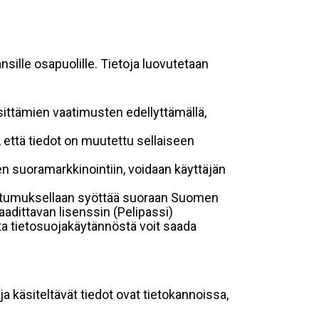
sille osapuolille. Tietoja luovutetaan
sittämien vaatimusten edellyttämällä,
n, että tiedot on muutettu sellaiseen
suoramarkkinointiin, voidaan käyttäjän
suostumuksellaan syöttää suoraan Suomen
aadittavan lisenssin (Pelipassi)
sta tietosuojakäytännöstä voit saada
ja käsiteltävät tiedot ovat tietokannoissa,