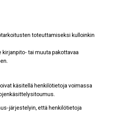
ötarkoitusten toteuttamiseksi kulloinkin
 kirjanpito- tai muuta pakottavaa
een.
oivat käsitellä henkilötietoja voimassa
tojenkäsittelysitoumus.
-järjestelyin, että henkilötietoja