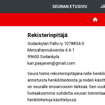
SEURAN ETUSIVU
JÄ
Rekisterinpitäjä
Sodankylän Pallo ry 1078854-0
Metsähannuksentie 6 A 1
99600 Sodankylä
kari.paajanen@gmail.com
Seura toimii rekisterinpitäjänä niille henk
annetuista henkilötiedoista ja niiden käsi
on seuralle ensiarvoisen tärkeää. Sen vuo
hoitaaksemme suhdetta seuran toimintaan os
henkilötietoja käsittelyssä.