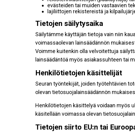
evästeiden tai muiden vastaavien tek
lajiliittojen rekistereistä ja kilpailujä
Tietojen säilytysaika
Säilytämme käyttäjän tietoja vain niin kau
voimassaolevan lainsäädännön mukaisest
Voimme kuitenkin olla velvoitettuja säily
lainsäädäntöä myös asiakassuhteen tai mu
Henkilötietojen käsittelijät
Seuran työntekijät, joiden työtehtävien to
olevan tietosuojalainsäädännön mukaisesti
Henkilötietojen käsittelyä voidaan myös ul
käsitellään voimassa olevan tietosuojala
Tietojen siirto EU:n tai Euroo