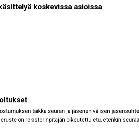
käsittelyä koskevissa asioissa
koitukset
suostumuksen taikka seuran ja jäsenen välisen jäsensuht
eruste on rekisterinpitäjän oikeutettu etu, etenkin seuraav