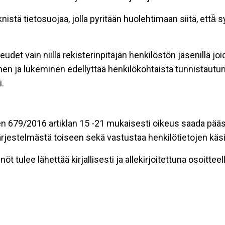
stä tietosuojaa, jolla pyritään huolehtimaan siitä, että̈
eudet vain niillä rekisterinpitäjän henkilöstön jäsenillä j
nen ja lukeminen edellyttää henkilökohtaista tunnistautum
.
n 679/2016 artiklan 15 -21 mukaisesti oikeus saada pääsy 
t järjestelmästä toiseen sekä vastustaa henkilötietojen käsi
öt tulee lähettää kirjallisesti ja allekirjoitettuna osoitteell