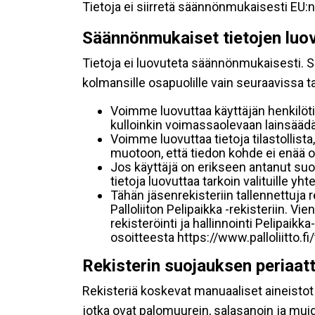
Tietoja ei siirretä säännönmukaisesti EU:n
Säännönmukaiset tietojen luo
Tietoja ei luovuteta säännönmukaisesti. Se
kolmansille osapuolille vain seuraavissa 
Voimme luovuttaa käyttäjän henkilöti
kulloinkin voimassaolevaan lainsäädän
Voimme luovuttaa tietoja tilastollista,
muotoon, että tiedon kohde ei enää ol
Jos käyttäjä on erikseen antanut s
tietoja luovuttaa tarkoin valituille y
Tähän jäsenrekisteriin tallennettuja
Palloliiton Pelipaikka -rekisteriin. V
rekisteröinti ja hallinnointi Pelipai
osoitteesta https://www.palloliitto.fi
Rekisterin suojauksen periaat
Rekisteriä koskevat manuaaliset aineistot s
jotka ovat palomuurein, salasanoin ja muid