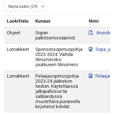
Luokittelu
Kuvaus
Nimi
Ohjeet
Sopan
Ansiole
palkitsemissäännöt
Lomakkeet
Sponsorisopimuspohja
Sopa_yh
2023-2024. Vaihda
tilinumeroksi
joukkueen tilinumero
Lomakkeet
Pelaajasopimuspohja
Pelaajas
2023-24 jääkiekon
tiedoin. Käytettäessä
jalkapallossa tai
salibandyssä
muutettava punaisella
kirjoitetut kohdat.