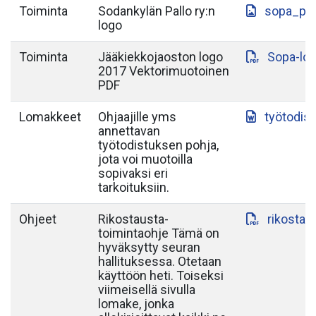
Toiminta
Sodankylän Pallo ry:n
sopa_paa
logo
Toiminta
Jääkiekkojaoston logo
Sopa-lo
2017 Vektorimuotoinen
PDF
Lomakkeet
Ohjaajille yms
työtodis
annettavan
työtodistuksen pohja,
jota voi muotoilla
sopivaksi eri
tarkoituksiin.
Ohjeet
Rikostausta-
rikostau
toimintaohje Tämä on
hyväksytty seuran
hallituksessa. Otetaan
käyttöön heti. Toiseksi
viimeisellä sivulla
lomake, jonka