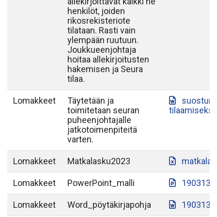
allekirjoittavat kaikki ne
henkilöt, joiden
rikosrekisteriote
tilataan. Rasti vain
ylempään ruutuun.
Joukkueenjohtaja
hoitaa allekirjoitusten
hakemisen ja Seura
tilaa.
Lomakkeet
Täytetään ja
suostumu
toimitetaan seuran
tilaamiseksi
puheenjohtajalle
jatkotoimenpiteitä
varten.
Lomakkeet
Matkalasku2023
matkalas
Lomakkeet
PowerPoint_malli
190313-S
Lomakkeet
Word_pöytäkirjapohja
190313-S