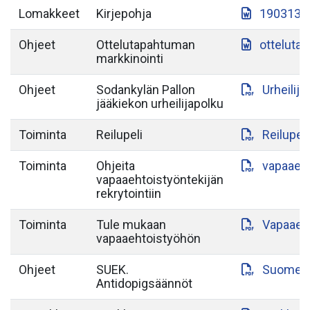
Lomakkeet
Kirjepohja
190313-S
Ohjeet
Ottelutapahtuman
otteluta
markkinointi
Ohjeet
Sodankylän Pallon
Urheilij
jääkiekon urheilijapolku
Toiminta
Reilupeli
Reilupeli
Toiminta
Ohjeita
vapaaeht
vapaaehtoistyöntekijän
rekrytointiin
Toiminta
Tule mukaan
Vapaaeht
vapaaehtoistyöhön
Ohjeet
SUEK.
Suomen-a
Antidopigsäännöt