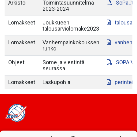
Arkisto
Toimintasuunnitelma
SoPa_to
2023-2024
Lomakkeet
Joukkueen
talousar
talousarviolomake2023
Lomakkeet
Vanhempainkokouksen
vanhenp
runko
Ohjeet
Some ja viestintä
SOPA VI
seurassa
Lomakkeet
Laskupohja
perintein
Tietosuojaseloste