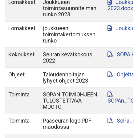
Lomakkeet
Joukkueen
Joukkuee
toimintasuunnitelman
2023.docx
runko 2023
Lomakkeet
joukkueen
Joukkuee
toimintakertomuksen
runko
Kokoukset
Seuran kevätkokous
SOPA ke
2022
Ohjeet
Taloudenhoitajan
Ohjeita_
lyhyet ohjeet 2023
Toiminta
SOPAN TOIMIOHJEEN
TULOSTETTAVA
SOPAn_TOI
MUOTO
Toiminta
Pääseuran logo PDF-
SoPa_pa
muodossa